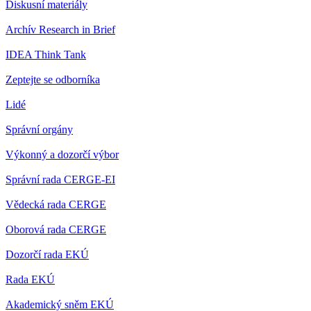
Diskusní materiály
Archív Research in Brief
IDEA Think Tank
Zeptejte se odborníka
Lidé
Správní orgány
Výkonný a dozorčí výbor
Správní rada CERGE-EI
Vědecká rada CERGE
Oborová rada CERGE
Dozorčí rada EKÚ
Rada EKÚ
Akademický sněm EKÚ