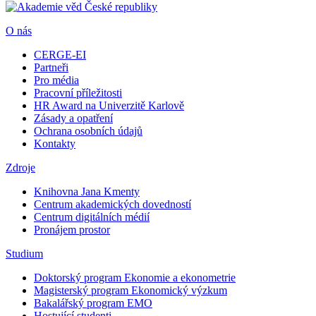
O nás
CERGE-EI
Partneři
Pro média
Pracovní příležitosti
HR Award na Univerzitě Karlově
Zásady a opatření
Ochrana osobních údajů
Kontakty
Zdroje
Knihovna Jana Kmenty
Centrum akademických dovedností
Centrum digitálních médií
Pronájem prostor
Studium
Doktorský program Ekonomie a ekonometrie
Magisterský program Ekonomický výzkum
Bakalářský program EMO
Hostující studenti