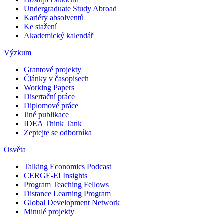
Undergraduate Study Abroad
Kariéry absolventů
Ke stažení
Akademický kalendář
Výzkum
Grantové projekty
Články v časopisech
Working Papers
Disertační práce
Diplomové práce
Jiné publikace
IDEA Think Tank
Zeptejte se odborníka
Osvěta
Talking Economics Podcast
CERGE-EI Insights
Program Teaching Fellows
Distance Learning Program
Global Development Network
Minulé projekty