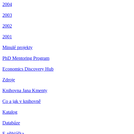
2004
2003
2002
2001
Minulé projekty
PhD Mentoring Program
Economics Discovery Hub
Zdroje
Knihovna Jana Kmenty
Co a jak v knihovně
Katalog
Databáze
E-přihláška