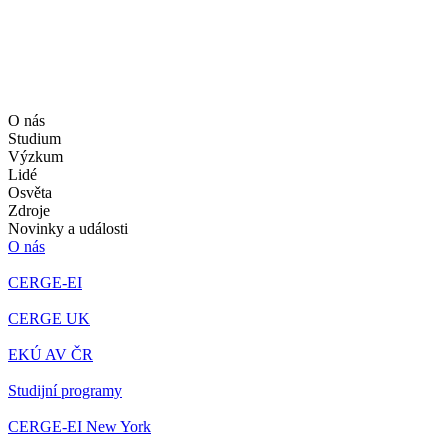
O nás
Studium
Výzkum
Lidé
Osvěta
Zdroje
Novinky a události
O nás
CERGE-EI
CERGE UK
EKÚ AV ČR
Studijní programy
CERGE-EI New York