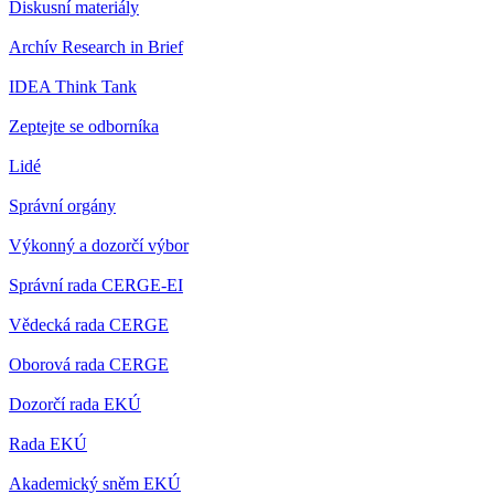
Diskusní materiály
Archív Research in Brief
IDEA Think Tank
Zeptejte se odborníka
Lidé
Správní orgány
Výkonný a dozorčí výbor
Správní rada CERGE-EI
Vědecká rada CERGE
Oborová rada CERGE
Dozorčí rada EKÚ
Rada EKÚ
Akademický sněm EKÚ