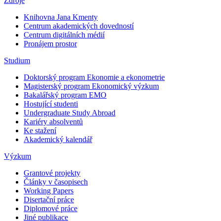
Zdroje
Knihovna Jana Kmenty
Centrum akademických dovedností
Centrum digitálních médií
Pronájem prostor
Studium
Doktorský program Ekonomie a ekonometrie
Magisterský program Ekonomický výzkum
Bakalářský program EMO
Hostující studenti
Undergraduate Study Abroad
Kariéry absolventů
Ke stažení
Akademický kalendář
Výzkum
Grantové projekty
Články v časopisech
Working Papers
Disertační práce
Diplomové práce
Jiné publikace