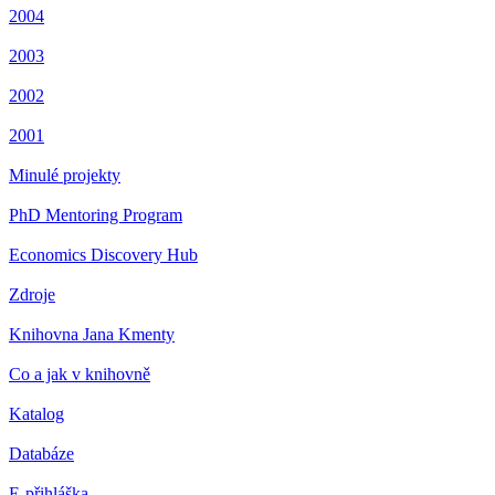
2004
2003
2002
2001
Minulé projekty
PhD Mentoring Program
Economics Discovery Hub
Zdroje
Knihovna Jana Kmenty
Co a jak v knihovně
Katalog
Databáze
E-přihláška