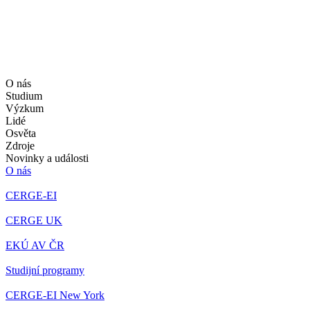
O nás
Studium
Výzkum
Lidé
Osvěta
Zdroje
Novinky a události
O nás
CERGE-EI
CERGE UK
EKÚ AV ČR
Studijní programy
CERGE-EI New York