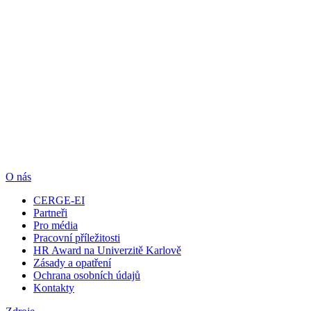
O nás
CERGE-EI
Partneři
Pro média
Pracovní příležitosti
HR Award na Univerzitě Karlově
Zásady a opatření
Ochrana osobních údajů
Kontakty