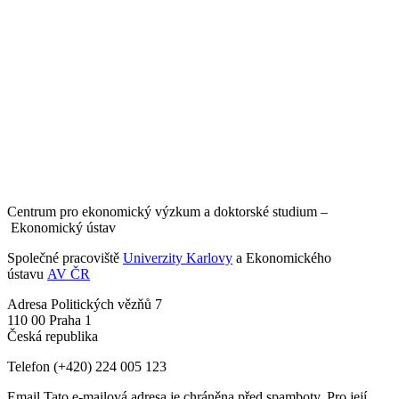
Centrum pro ekonomický výzkum a doktorské studium –
Ekonomický ústav
Společné pracoviště
Univerzity Karlovy
a Ekonomického
ústavu
AV ČR
Adresa
Politických vězňů 7
110 00 Praha 1
Česká republika
Telefon
(+420) 224 005 123
Email
Tato e-mailová adresa je chráněna před spamboty. Pro její