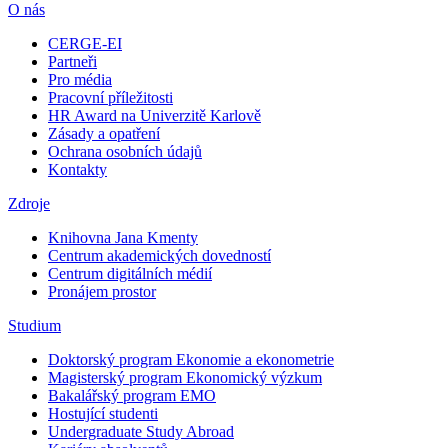
O nás
CERGE-EI
Partneři
Pro média
Pracovní příležitosti
HR Award na Univerzitě Karlově
Zásady a opatření
Ochrana osobních údajů
Kontakty
Zdroje
Knihovna Jana Kmenty
Centrum akademických dovedností
Centrum digitálních médií
Pronájem prostor
Studium
Doktorský program Ekonomie a ekonometrie
Magisterský program Ekonomický výzkum
Bakalářský program EMO
Hostující studenti
Undergraduate Study Abroad