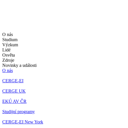
O nás
Studium
Výzkum
Lidé
Osvěta
Zdroje
Novinky a události
O nás
CERGE-EI
CERGE UK
EKÚ AV ČR
Studijní programy
CERGE-EI New York