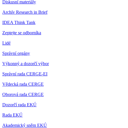
Diskusní materiály
Archív Research in Brief
IDEA Think Tank
Zeptejte se odborníka
Lidé
Správní orgány
Výkonný a dozorčí výbor
Správní rada CERGE-EI
Vědecká rada CERGE
Oborová rada CERGE
Dozorčí rada EKÚ
Rada EKÚ
Akademický sněm EKÚ