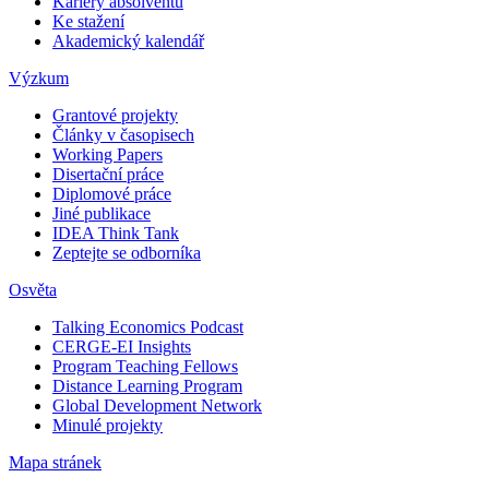
Kariéry absolventů
Ke stažení
Akademický kalendář
Výzkum
Grantové projekty
Články v časopisech
Working Papers
Disertační práce
Diplomové práce
Jiné publikace
IDEA Think Tank
Zeptejte se odborníka
Osvěta
Talking Economics Podcast
CERGE-EI Insights
Program Teaching Fellows
Distance Learning Program
Global Development Network
Minulé projekty
Mapa stránek