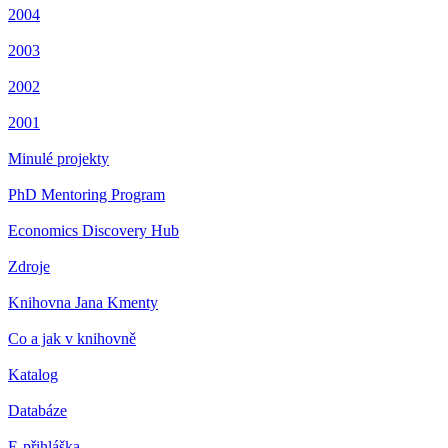
2004
2003
2002
2001
Minulé projekty
PhD Mentoring Program
Economics Discovery Hub
Zdroje
Knihovna Jana Kmenty
Co a jak v knihovně
Katalog
Databáze
E-přihláška