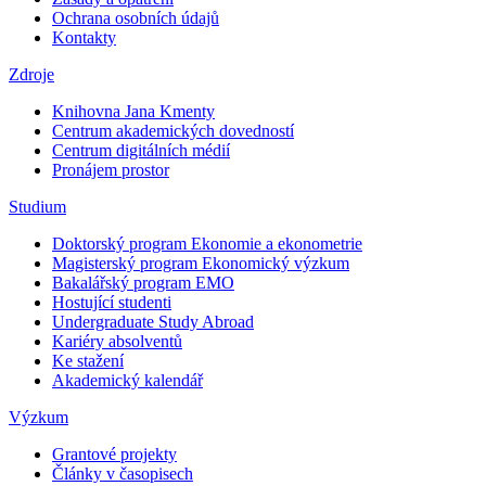
Ochrana osobních údajů
Kontakty
Zdroje
Knihovna Jana Kmenty
Centrum akademických dovedností
Centrum digitálních médií
Pronájem prostor
Studium
Doktorský program Ekonomie a ekonometrie
Magisterský program Ekonomický výzkum
Bakalářský program EMO
Hostující studenti
Undergraduate Study Abroad
Kariéry absolventů
Ke stažení
Akademický kalendář
Výzkum
Grantové projekty
Články v časopisech