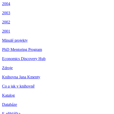
2004
2003
2002
2001
Minulé projekty
PhD Mentoring Program
Economics Discovery Hub
Zdroje
Knihovna Jana Kmenty
Co a jak v knihovně
Katalog
Databáze
E-přihláška