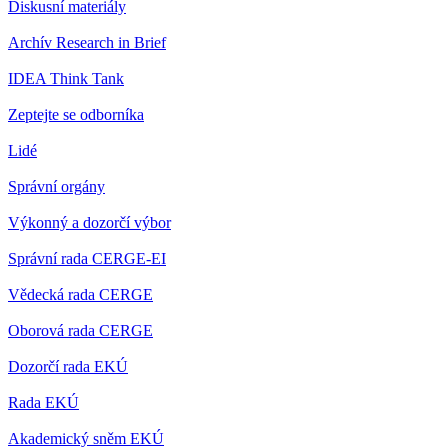
Diskusní materiály
Archív Research in Brief
IDEA Think Tank
Zeptejte se odborníka
Lidé
Správní orgány
Výkonný a dozorčí výbor
Správní rada CERGE-EI
Vědecká rada CERGE
Oborová rada CERGE
Dozorčí rada EKÚ
Rada EKÚ
Akademický sněm EKÚ