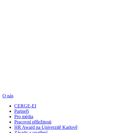
O nás
CERGE-EI
Partneři
Pro média
Pracovní příležitosti
HR Award na Univerzitě Karlově
Zásady a opatření