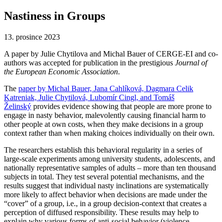
Nastiness in Groups
13. prosince 2023
A paper by Julie Chytilova and Michal Bauer of CERGE-EI and co-
authors was accepted for publication in the prestigious
Journal of
the European Economic Association
.
The
paper by Michal Bauer, Jana Cahlíková, Dagmara Celik
Katreniak, Julie Chytilová, Lubomír Cingl, and Tomáš
Želinský
provides evidence showing that people are more prone to
engage in nasty behavior, malevolently causing financial harm to
other people at own costs, when they make decisions in a group
context rather than when making choices individually on their own.
The researchers establish this behavioral regularity in a series of
large-scale experiments among university students, adolescents, and
nationally representative samples of adults – more than ten thousand
subjects in total. They test several potential mechanisms, and the
results suggest that individual nasty inclinations are systematically
more likely to affect behavior when decisions are made under the
“cover” of a group, i.e., in a group decision-context that creates a
perception of diffused responsibility. These results may help to
explain why various forms of anti-social behavior (violence,