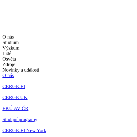
O nás
Studium
Výzkum
Lidé
Osvěta
Zdroje
Novinky a události
O nás
CERGE-EI
CERGE UK
EKÚ AV ČR
Studijní programy
CERGE-EI New York