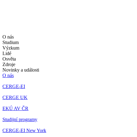
O nás
Studium
Výzkum
Lidé
Osvěta
Zdroje
Novinky a události
O nás
CERGE-EI
CERGE UK
EKÚ AV ČR
Studijní programy
CERGE-EI New York