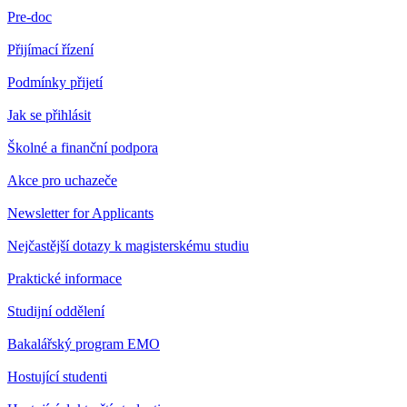
Pre-doc
Přijímací řízení
Podmínky přijetí
Jak se přihlásit
Školné a finanční podpora
Akce pro uchazeče
Newsletter for Applicants
Nejčastější dotazy k magisterskému studiu
Praktické informace
Studijní oddělení
Bakalářský program EMO
Hostující studenti