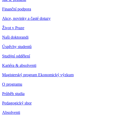
Finanční podpora
Akce, novinky a časté dotazy
Život v Praze
Naši doktorandi
Úspěchy studentů
Studijní oddělení
Kariéra & absolventi
Magisterský program Ekonomický výzkum
O programu
Průběh studia
Pedagogický sbor
Absolventi