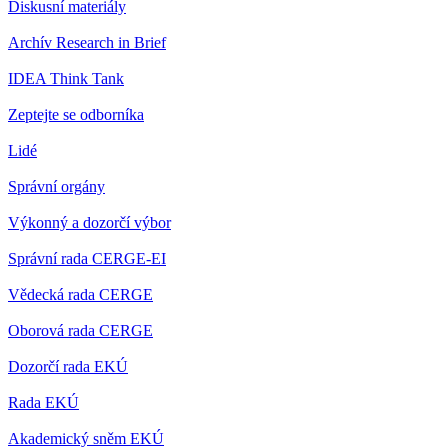
Diskusní materiály
Archív Research in Brief
IDEA Think Tank
Zeptejte se odborníka
Lidé
Správní orgány
Výkonný a dozorčí výbor
Správní rada CERGE-EI
Vědecká rada CERGE
Oborová rada CERGE
Dozorčí rada EKÚ
Rada EKÚ
Akademický sněm EKÚ