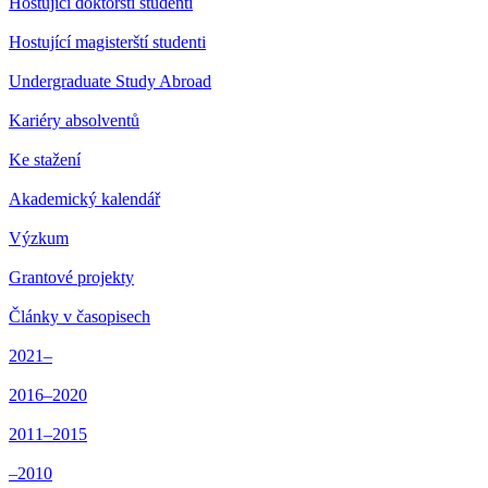
Hostující doktorští studenti
Hostující magisterští studenti
Undergraduate Study Abroad
Kariéry absolventů
Ke stažení
Akademický kalendář
Výzkum
Grantové projekty
Články v časopisech
2021–
2016–2020
2011–2015
–2010