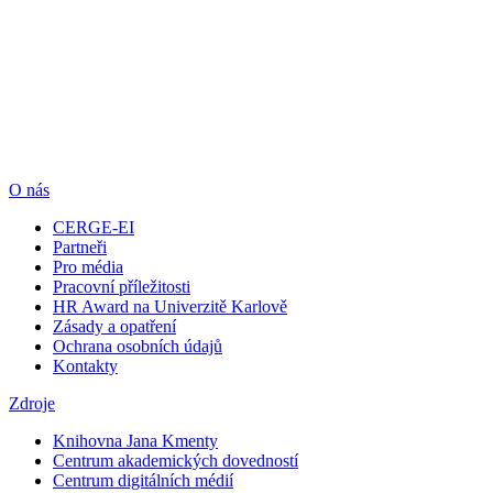
O nás
CERGE-EI
Partneři
Pro média
Pracovní příležitosti
HR Award na Univerzitě Karlově
Zásady a opatření
Ochrana osobních údajů
Kontakty
Zdroje
Knihovna Jana Kmenty
Centrum akademických dovedností
Centrum digitálních médií