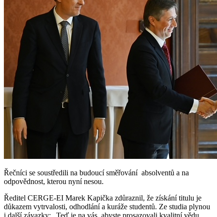
Řečníci se soustředili na budoucí směřování absolventů a na
odpovědnost, kterou nyní nesou.
Ředitel CERGE-EI Marek Kapička zdůraznil, že získání titulu je
důkazem vytrvalosti, odhodlání a kuráže studentů. Ze studia plynou
i další závazky: „Teď je na vás, abyste prosazovali kvalitní vědu