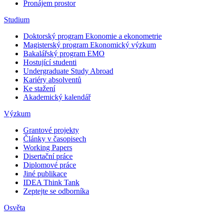
Pronájem prostor
Studium
Doktorský program Ekonomie a ekonometrie
Magisterský program Ekonomický výzkum
Bakalářský program EMO
Hostující studenti
Undergraduate Study Abroad
Kariéry absolventů
Ke stažení
Akademický kalendář
Výzkum
Grantové projekty
Články v časopisech
Working Papers
Disertační práce
Diplomové práce
Jiné publikace
IDEA Think Tank
Zeptejte se odborníka
Osvěta