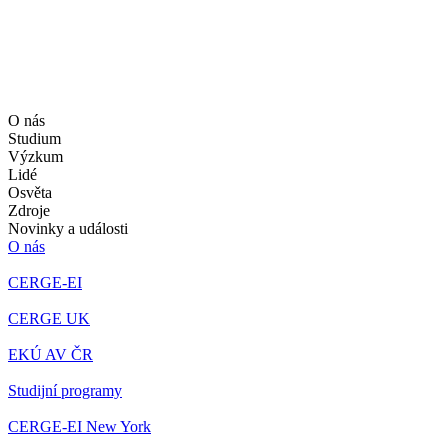
O nás
Studium
Výzkum
Lidé
Osvěta
Zdroje
Novinky a události
O nás
CERGE-EI
CERGE UK
EKÚ AV ČR
Studijní programy
CERGE-EI New York