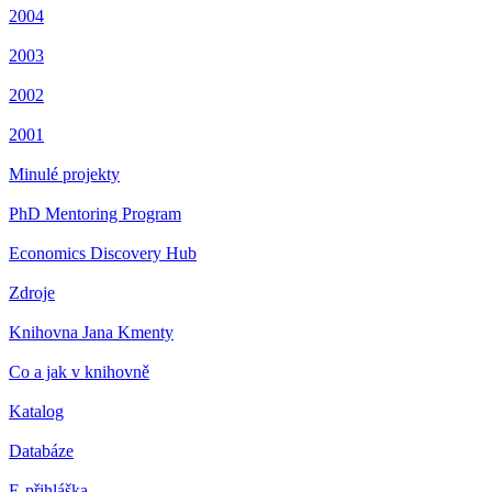
2004
2003
2002
2001
Minulé projekty
PhD Mentoring Program
Economics Discovery Hub
Zdroje
Knihovna Jana Kmenty
Co a jak v knihovně
Katalog
Databáze
E-přihláška