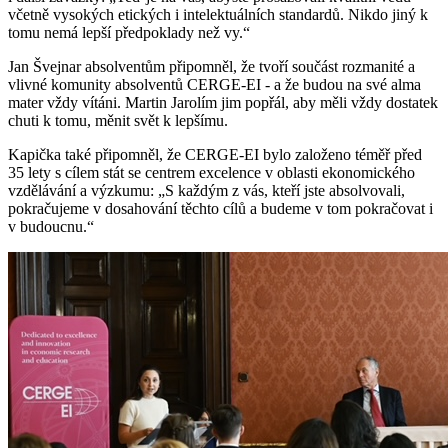
včetně vysokých etických i intelektuálních standardů. Nikdo jiný k
tomu nemá lepší předpoklady než vy.“
Jan Švejnar absolventům připomněl, že tvoří součást rozmanité a
vlivné komunity absolventů CERGE-EI - a že budou na své alma
mater vždy vítáni. Martin Jarolím jim popřál, aby měli vždy dostatek
chuti k tomu, měnit svět k lepšímu.
Kapička také připomněl, že CERGE-EI bylo založeno téměř před
35 lety s cílem stát se centrem excelence v oblasti ekonomického
vzdělávání a výzkumu: „S každým z vás, kteří jste absolvovali,
pokračujeme v dosahování těchto cílů a budeme v tom pokračovat i
v budoucnu.“