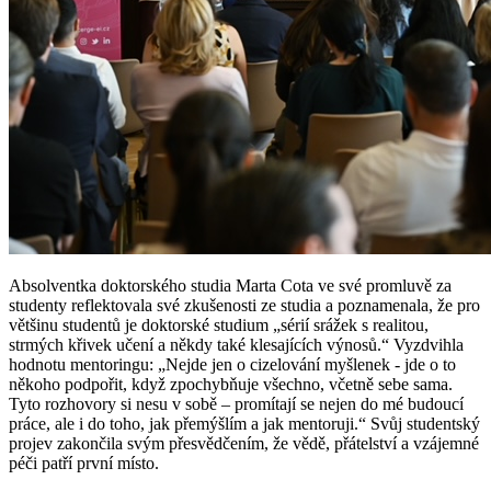
Absolventka doktorského studia Marta Cota ve své promluvě za
studenty reflektovala své zkušenosti ze studia a poznamenala, že pro
většinu studentů je doktorské studium „sérií srážek s realitou,
strmých křivek učení a někdy také klesajících výnosů.“ Vyzdvihla
hodnotu mentoringu: „Nejde jen o cizelování myšlenek - jde o to
někoho podpořit, když zpochybňuje všechno, včetně sebe sama.
Tyto rozhovory si nesu v sobě – promítají se nejen do mé budoucí
práce, ale i do toho, jak přemýšlím a jak mentoruji.“ Svůj studentský
projev zakončila svým přesvědčením, že vědě, přátelství a vzájemné
péči patří první místo.