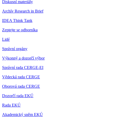
Diskusní materiály
Archív Research in Brief
IDEA Think Tank
Zeptejte se odborníka
Lidé
Správní orgány
Výkonný a dozorčí výbor
Správní rada CERGE-EI
Vědecká rada CERGE
Oborová rada CERGE
Dozorčí rada EKÚ
Rada EKÚ
Akademický sněm EKÚ