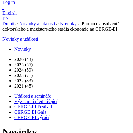
Log in
English
EN
Domů
>
Novinky a události
>
Novinky
>
Promoce absolventů
doktorského a magisterského studia ekonomie na CERGE-EI
Novinky a události
Novinky
2026 (43)
2025 (55)
2024 (59)
2023 (71)
2022 (83)
2021 (45)
Události a semináře
Významní přednášející
CERGE-EI Festival
CERGE-EI Gala
CERGE-EI výročí
Novinky