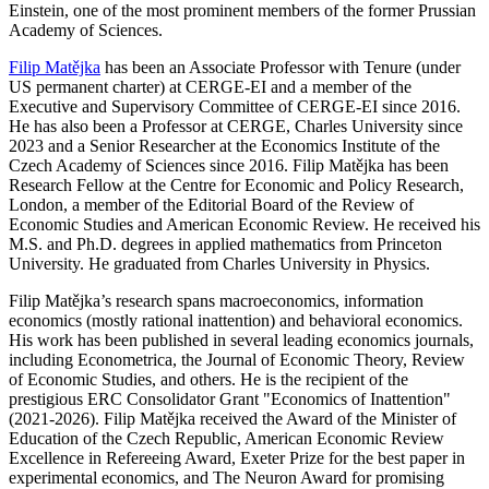
Einstein, one of the most prominent members of the former Prussian
Academy of Sciences.
Filip Matějka
has been an Associate Professor with Tenure (under
US permanent charter) at CERGE-EI and a member of the
Executive and Supervisory Committee of CERGE-EI since 2016.
He has also been a Professor at CERGE, Charles University since
2023 and a Senior Researcher at the Economics Institute of the
Czech Academy of Sciences since 2016. Filip Matějka has been
Research Fellow at the Centre for Economic and Policy Research,
London, a member of the Editorial Board of the Review of
Economic Studies and American Economic Review. He received his
M.S. and Ph.D. degrees in applied mathematics from Princeton
University. He graduated from Charles University in Physics.
Filip Matějka’s research spans macroeconomics, information
economics (mostly rational inattention) and behavioral economics.
His work has been published in several leading economics journals,
including Econometrica, the Journal of Economic Theory, Review
of Economic Studies, and others. He is the recipient of the
prestigious ERC Consolidator Grant "Economics of Inattention"
(2021-2026). Filip Matějka received the Award of the Minister of
Education of the Czech Republic, American Economic Review
Excellence in Refereeing Award, Exeter Prize for the best paper in
experimental economics, and The Neuron Award for promising