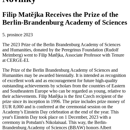
Filip Matějka Receives the Prize of the
Berlin-Brandenburg Academy of Sciences
5. prosince 2023
The 2023 Prize of the Berlin Brandenburg Academy of Sciences
and Humanities, donated by the Peregrinus Foundation (Rudolf
Meimberg) went to Filip Matějka, Associate Professor with Tenure
at CERGE-EI.
The Prize of the Berlin Brandenburg Academy of Sciences and
Humanities may be awarded biennially. It is intended as recognition
of excellent work and as encouragement for future high-quality
outstanding achievements by scholars from the countries of Eastern
and Southeastern Europe who can be regarded as young, relative to
their achievements. Filip Matějka is the first Czech recipient of the
prize since its inception in 1996. The prize includes prize money of
EUR 8,000 and is conferred at the ceremonial session on the
Academy’s Einstein Day celebration at the end of the year. This
year's Einstein Day took place on 1 December, 2023 with a
ceremony in Potsdam's Nikolaisaal. This way, the Berlin-
Brandenburg Academy of Sciences (BBAW) honors Albert