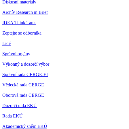
Diskusní materiály
Archív Research in Brief
IDEA Think Tank
Zeptejte se odborníka
Lidé
Správní orgány
Výkonný a dozorčí výbor
Správní rada CERGE-EI
Vědecká rada CERGE
Oborová rada CERGE
Dozorčí rada EKÚ
Rada EKÚ
Akademický sněm EKÚ