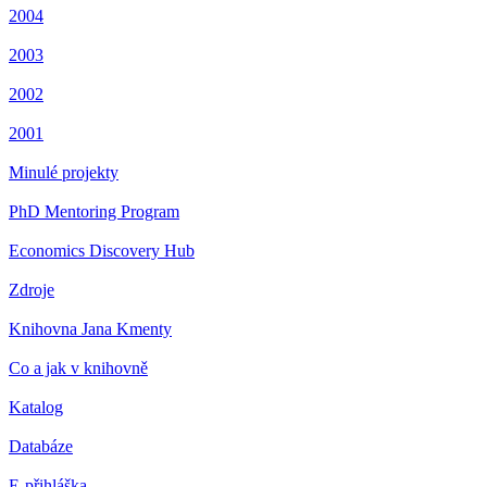
2004
2003
2002
2001
Minulé projekty
PhD Mentoring Program
Economics Discovery Hub
Zdroje
Knihovna Jana Kmenty
Co a jak v knihovně
Katalog
Databáze
E-přihláška