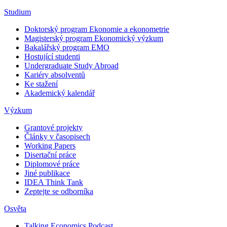
Studium
Doktorský program Ekonomie a ekonometrie
Magisterský program Ekonomický výzkum
Bakalářský program EMO
Hostující studenti
Undergraduate Study Abroad
Kariéry absolventů
Ke stažení
Akademický kalendář
Výzkum
Grantové projekty
Články v časopisech
Working Papers
Disertační práce
Diplomové práce
Jiné publikace
IDEA Think Tank
Zeptejte se odborníka
Osvěta
Talking Economics Podcast