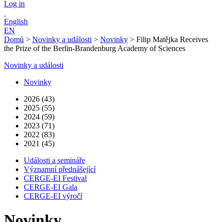
Log in
English
EN
Domů
>
Novinky a události
>
Novinky
>
Filip Matějka Receives
the Prize of the Berlin-Brandenburg Academy of Sciences
Novinky a události
Novinky
2026 (43)
2025 (55)
2024 (59)
2023 (71)
2022 (83)
2021 (45)
Události a semináře
Významní přednášející
CERGE-EI Festival
CERGE-EI Gala
CERGE-EI výročí
Novinky