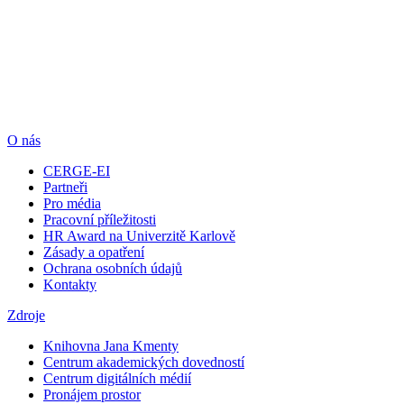
O nás
CERGE-EI
Partneři
Pro média
Pracovní příležitosti
HR Award na Univerzitě Karlově
Zásady a opatření
Ochrana osobních údajů
Kontakty
Zdroje
Knihovna Jana Kmenty
Centrum akademických dovedností
Centrum digitálních médií
Pronájem prostor