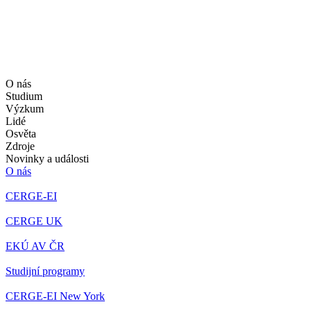
O nás
Studium
Výzkum
Lidé
Osvěta
Zdroje
Novinky a události
O nás
CERGE-EI
CERGE UK
EKÚ AV ČR
Studijní programy
CERGE-EI New York