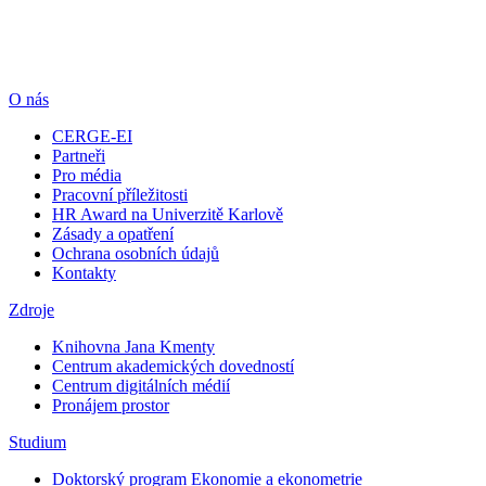
O nás
CERGE-EI
Partneři
Pro média
Pracovní příležitosti
HR Award na Univerzitě Karlově
Zásady a opatření
Ochrana osobních údajů
Kontakty
Zdroje
Knihovna Jana Kmenty
Centrum akademických dovedností
Centrum digitálních médií
Pronájem prostor
Studium
Doktorský program Ekonomie a ekonometrie