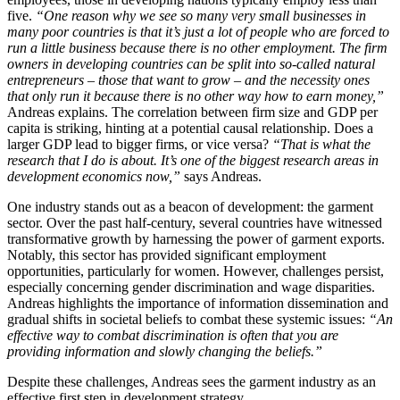
five.
“One reason why we see so many very small businesses in
many poor countries is that it’s just a lot of people who are forced to
run a little business because there is no other employment. The firm
owners in developing countries can be split into so-called natural
entrepreneurs – those that want to grow – and the necessity ones
that only run it because there is no other way how to earn money,”
Andreas explains. The correlation between firm size and GDP per
capita is striking, hinting at a potential causal relationship. Does a
larger GDP lead to bigger firms, or vice versa?
“That is what the
research that I do is about. It’s one of the biggest research areas in
development economics now,”
says Andreas.
One industry stands out as a beacon of development: the garment
sector. Over the past half-century, several countries have witnessed
transformative growth by harnessing the power of garment exports.
Notably, this sector has provided significant employment
opportunities, particularly for women. However, challenges persist,
especially concerning gender discrimination and wage disparities.
Andreas highlights the importance of information dissemination and
gradual shifts in societal beliefs to combat these systemic issues:
“An
effective way to combat discrimination is often that you are
providing information and slowly changing the beliefs.”
Despite these challenges, Andreas sees the garment industry as an
effective first step in development strategy.