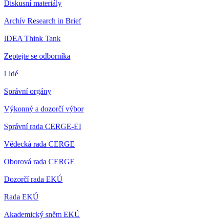
Diskusní materiály
Archív Research in Brief
IDEA Think Tank
Zeptejte se odborníka
Lidé
Správní orgány
Výkonný a dozorčí výbor
Správní rada CERGE-EI
Vědecká rada CERGE
Oborová rada CERGE
Dozorčí rada EKÚ
Rada EKÚ
Akademický sněm EKÚ