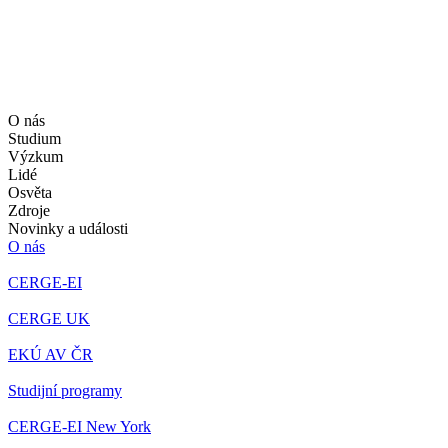
O nás
Studium
Výzkum
Lidé
Osvěta
Zdroje
Novinky a události
O nás
CERGE-EI
CERGE UK
EKÚ AV ČR
Studijní programy
CERGE-EI New York