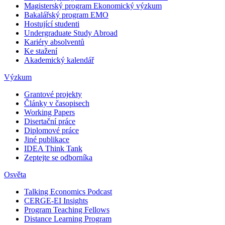
Magisterský program Ekonomický výzkum
Bakalářský program EMO
Hostující studenti
Undergraduate Study Abroad
Kariéry absolventů
Ke stažení
Akademický kalendář
Výzkum
Grantové projekty
Články v časopisech
Working Papers
Disertační práce
Diplomové práce
Jiné publikace
IDEA Think Tank
Zeptejte se odborníka
Osvěta
Talking Economics Podcast
CERGE-EI Insights
Program Teaching Fellows
Distance Learning Program