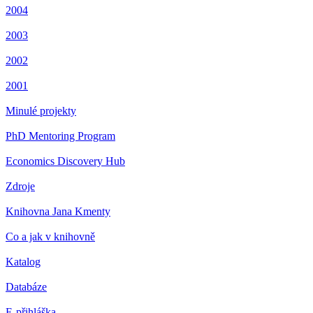
2004
2003
2002
2001
Minulé projekty
PhD Mentoring Program
Economics Discovery Hub
Zdroje
Knihovna Jana Kmenty
Co a jak v knihovně
Katalog
Databáze
E-přihláška