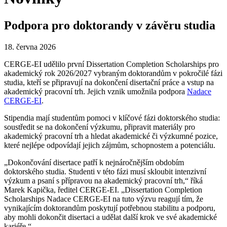
Podpora pro doktorandy v závěru studia
18. června 2026
CERGE-EI udělilo první Dissertation Completion Scholarships pro
akademický rok 2026/2027 vybraným doktorandům v pokročilé fázi
studia, kteří se připravují na dokončení disertační práce a vstup na
akademický pracovní trh. Jejich vznik umožnila podpora
Nadace
CERGE-EI
.
Stipendia mají studentům pomoci v klíčové fázi doktorského studia:
soustředit se na dokončení výzkumu, připravit materiály pro
akademický pracovní trh a hledat akademické či výzkumné pozice,
které nejlépe odpovídají jejich zájmům, schopnostem a potenciálu.
„Dokončování disertace patří k nejnáročnějším obdobím
doktorského studia. Studenti v této fázi musí skloubit intenzivní
výzkum a psaní s přípravou na akademický pracovní trh,“ říká
Marek Kapička, ředitel CERGE-EI. „Dissertation Completion
Scholarships Nadace CERGE-EI na tuto výzvu reagují tím, že
vynikajícím doktorandům poskytují potřebnou stabilitu a podporu,
aby mohli dokončit disertaci a udělat další krok ve své akademické
kariéře.“