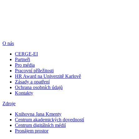
O nás
CERGE-EI
Partneři
Pro média
Pracovní příležitosti
HR Award na Univerzitě Karlově
Zásady a opatření
Ochrana osobních údajů
Kontakty
Zdroje
Knihovna Jana Kmenty
Centrum akademických dovedností
Centrum digitálních médií
Pronájem prostor