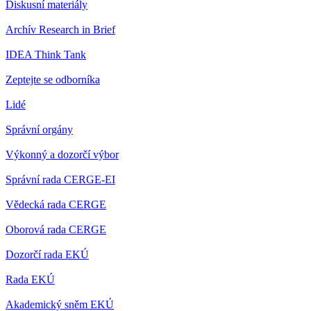
Diskusní materiály
Archív Research in Brief
IDEA Think Tank
Zeptejte se odborníka
Lidé
Správní orgány
Výkonný a dozorčí výbor
Správní rada CERGE-EI
Vědecká rada CERGE
Oborová rada CERGE
Dozorčí rada EKÚ
Rada EKÚ
Akademický sněm EKÚ