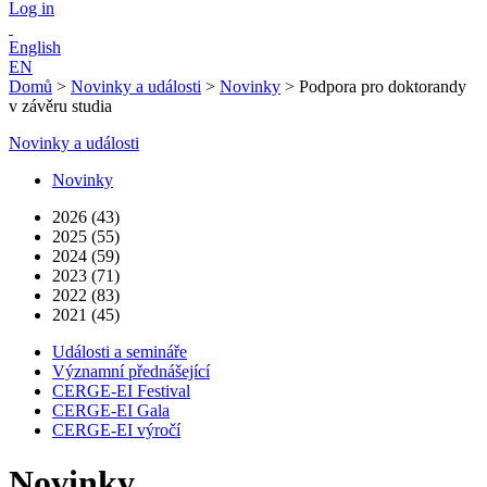
Log in
English
EN
Domů
>
Novinky a události
>
Novinky
>
Podpora pro doktorandy
v závěru studia
Novinky a události
Novinky
2026 (43)
2025 (55)
2024 (59)
2023 (71)
2022 (83)
2021 (45)
Události a semináře
Významní přednášející
CERGE-EI Festival
CERGE-EI Gala
CERGE-EI výročí
Novinky