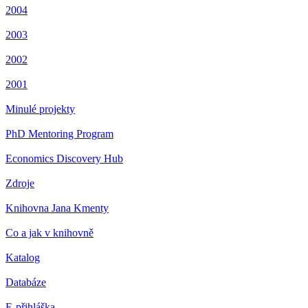
2004
2003
2002
2001
Minulé projekty
PhD Mentoring Program
Economics Discovery Hub
Zdroje
Knihovna Jana Kmenty
Co a jak v knihovně
Katalog
Databáze
E-přihláška