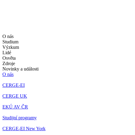
O nás
Studium
Výzkum
Lidé
Osvěta
Zdroje
Novinky a události
O nás
CERGE-EI
CERGE UK
EKÚ AV ČR
Studijní programy
CERGE-EI New York