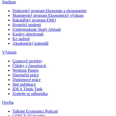
Studium
Doktorský program Ekonomie a ekonometrie
Magisterský program Ekonomický výzkum
Bakalářský program EMO
Hostující studenti
Undergraduate Study Abroad
Kariéry absolventů
Ke stažení
Akademický kalendář
Výzkum
Grantové projekty
Články v časopisech
Working Papers
Disertační práce
Diplomové práce
Jiné publikace
IDEA Think Tank
Zeptejte se odborníka
Osvěta
Talking Economics Podcast
CERGE-EI Insights