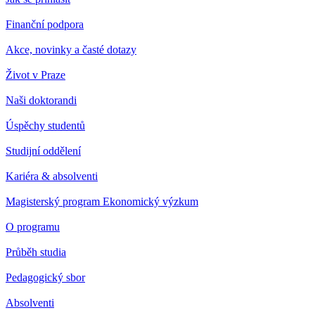
Finanční podpora
Akce, novinky a časté dotazy
Život v Praze
Naši doktorandi
Úspěchy studentů
Studijní oddělení
Kariéra & absolventi
Magisterský program Ekonomický výzkum
O programu
Průběh studia
Pedagogický sbor
Absolventi