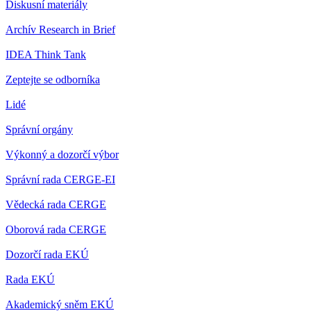
Diskusní materiály
Archív Research in Brief
IDEA Think Tank
Zeptejte se odborníka
Lidé
Správní orgány
Výkonný a dozorčí výbor
Správní rada CERGE-EI
Vědecká rada CERGE
Oborová rada CERGE
Dozorčí rada EKÚ
Rada EKÚ
Akademický sněm EKÚ