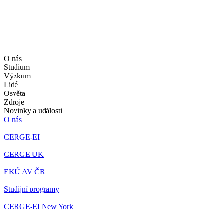
O nás
Studium
Výzkum
Lidé
Osvěta
Zdroje
Novinky a události
O nás
CERGE-EI
CERGE UK
EKÚ AV ČR
Studijní programy
CERGE-EI New York