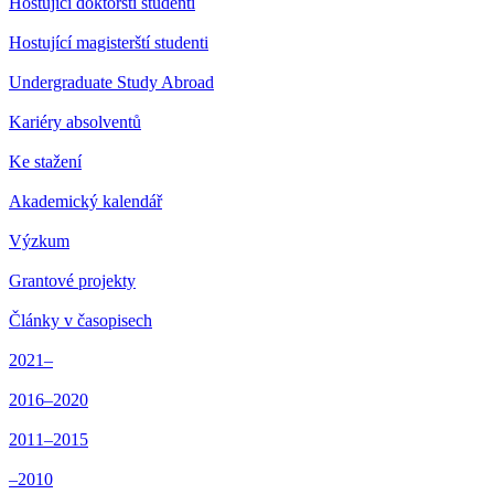
Hostující doktorští studenti
Hostující magisterští studenti
Undergraduate Study Abroad
Kariéry absolventů
Ke stažení
Akademický kalendář
Výzkum
Grantové projekty
Články v časopisech
2021–
2016–2020
2011–2015
–2010