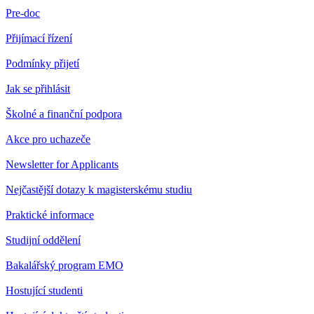
Pre-doc
Přijímací řízení
Podmínky přijetí
Jak se přihlásit
Školné a finanční podpora
Akce pro uchazeče
Newsletter for Applicants
Nejčastější dotazy k magisterskému studiu
Praktické informace
Studijní oddělení
Bakalářský program EMO
Hostující studenti