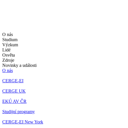
O nás
Studium
Výzkum
Lidé
Osvěta
Zdroje
Novinky a události
O nás
CERGE-EI
CERGE UK
EKÚ AV ČR
Studijní programy
CERGE-EI New York