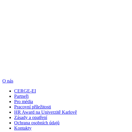
O nás
CERGE-EI
Partneři
Pro média
Pracovní příležitosti
HR Award na Univerzitě Karlově
Zásady a opatření
Ochrana osobních údajů
Kontakty