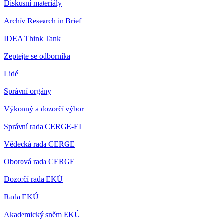
Diskusní materiály
Archív Research in Brief
IDEA Think Tank
Zeptejte se odborníka
Lidé
Správní orgány
Výkonný a dozorčí výbor
Správní rada CERGE-EI
Vědecká rada CERGE
Oborová rada CERGE
Dozorčí rada EKÚ
Rada EKÚ
Akademický sněm EKÚ