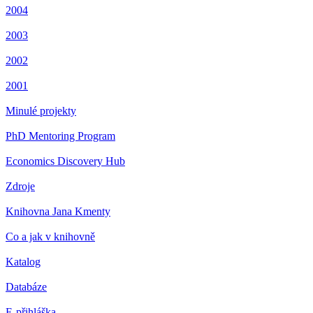
2004
2003
2002
2001
Minulé projekty
PhD Mentoring Program
Economics Discovery Hub
Zdroje
Knihovna Jana Kmenty
Co a jak v knihovně
Katalog
Databáze
E-přihláška