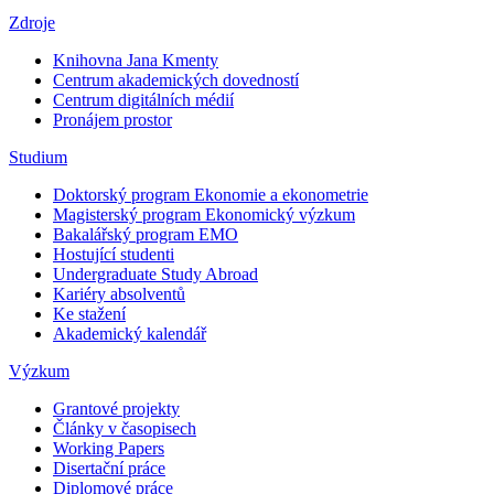
Zdroje
Knihovna Jana Kmenty
Centrum akademických dovedností
Centrum digitálních médií
Pronájem prostor
Studium
Doktorský program Ekonomie a ekonometrie
Magisterský program Ekonomický výzkum
Bakalářský program EMO
Hostující studenti
Undergraduate Study Abroad
Kariéry absolventů
Ke stažení
Akademický kalendář
Výzkum
Grantové projekty
Články v časopisech
Working Papers
Disertační práce
Diplomové práce