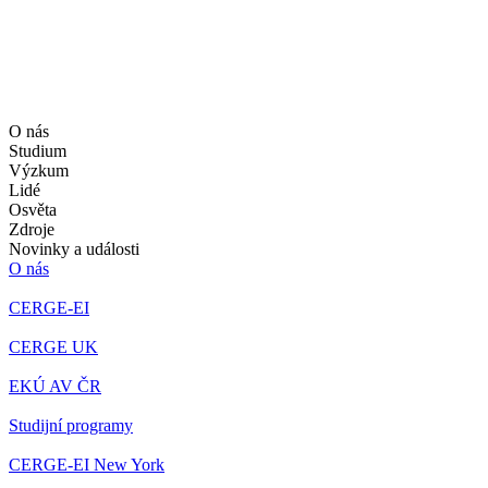
O nás
Studium
Výzkum
Lidé
Osvěta
Zdroje
Novinky a události
O nás
CERGE-EI
CERGE UK
EKÚ AV ČR
Studijní programy
CERGE-EI New York