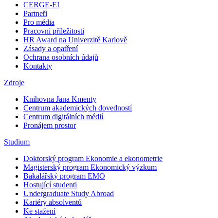
CERGE-EI
Partneři
Pro média
Pracovní příležitosti
HR Award na Univerzitě Karlově
Zásady a opatření
Ochrana osobních údajů
Kontakty
Zdroje
Knihovna Jana Kmenty
Centrum akademických dovedností
Centrum digitálních médií
Pronájem prostor
Studium
Doktorský program Ekonomie a ekonometrie
Magisterský program Ekonomický výzkum
Bakalářský program EMO
Hostující studenti
Undergraduate Study Abroad
Kariéry absolventů
Ke stažení