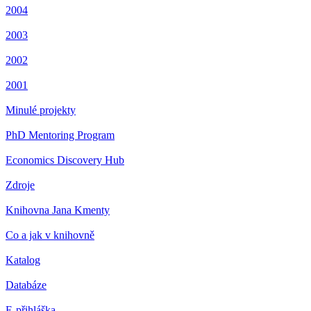
2004
2003
2002
2001
Minulé projekty
PhD Mentoring Program
Economics Discovery Hub
Zdroje
Knihovna Jana Kmenty
Co a jak v knihovně
Katalog
Databáze
E-přihláška