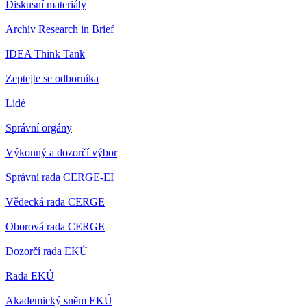
Diskusní materiály
Archív Research in Brief
IDEA Think Tank
Zeptejte se odborníka
Lidé
Správní orgány
Výkonný a dozorčí výbor
Správní rada CERGE-EI
Vědecká rada CERGE
Oborová rada CERGE
Dozorčí rada EKÚ
Rada EKÚ
Akademický sněm EKÚ