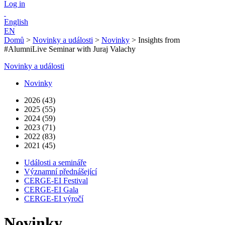
Log in
English
EN
Domů
>
Novinky a události
>
Novinky
>
Insights from
#AlumniLive Seminar with Juraj Valachy
Novinky a události
Novinky
2026 (43)
2025 (55)
2024 (59)
2023 (71)
2022 (83)
2021 (45)
Události a semináře
Významní přednášející
CERGE-EI Festival
CERGE-EI Gala
CERGE-EI výročí
Novinky