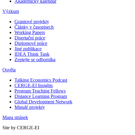
Akademický kalendář
Výzkum
Grantové projekty
Články v časopisech
Working Papers
Disertační práce
Diplomové práce
Jiné publikace
IDEA Think Tank
Zeptejte se odborníka
Osvěta
Talking Economics Podcast
CERGE-EI Insights
Program Teaching Fellows
Distance Learning Program
Global Development Network
Minulé projekty
Mapa stránek
Site by CERGE-EI