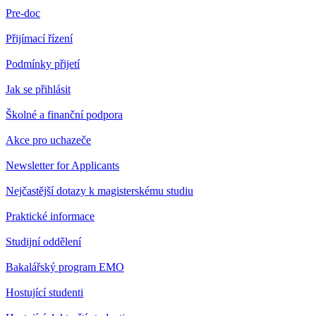
Pre-doc
Přijímací řízení
Podmínky přijetí
Jak se přihlásit
Školné a finanční podpora
Akce pro uchazeče
Newsletter for Applicants
Nejčastější dotazy k magisterskému studiu
Praktické informace
Studijní oddělení
Bakalářský program EMO
Hostující studenti