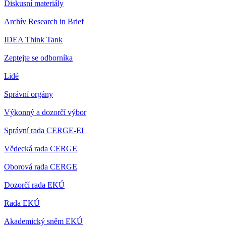
Diskusní materiály
Archív Research in Brief
IDEA Think Tank
Zeptejte se odborníka
Lidé
Správní orgány
Výkonný a dozorčí výbor
Správní rada CERGE-EI
Vědecká rada CERGE
Oborová rada CERGE
Dozorčí rada EKÚ
Rada EKÚ
Akademický sněm EKÚ