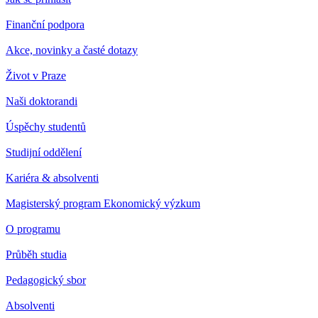
Finanční podpora
Akce, novinky a časté dotazy
Život v Praze
Naši doktorandi
Úspěchy studentů
Studijní oddělení
Kariéra & absolventi
Magisterský program Ekonomický výzkum
O programu
Průběh studia
Pedagogický sbor
Absolventi