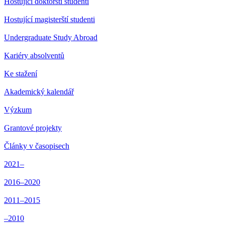
Hostující doktorští studenti
Hostující magisterští studenti
Undergraduate Study Abroad
Kariéry absolventů
Ke stažení
Akademický kalendář
Výzkum
Grantové projekty
Články v časopisech
2021–
2016–2020
2011–2015
–2010