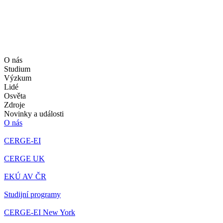
O nás
Studium
Výzkum
Lidé
Osvěta
Zdroje
Novinky a události
O nás
CERGE-EI
CERGE UK
EKÚ AV ČR
Studijní programy
CERGE-EI New York