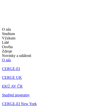
O nás
Studium
Výzkum
Lidé
Osvěta
Zdroje
Novinky a události
O nás
CERGE-EI
CERGE UK
EKÚ AV ČR
Studijní programy
CERGE-EI New York