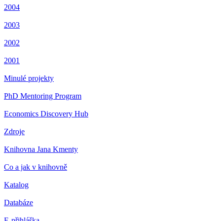
2004
2003
2002
2001
Minulé projekty
PhD Mentoring Program
Economics Discovery Hub
Zdroje
Knihovna Jana Kmenty
Co a jak v knihovně
Katalog
Databáze
E-přihláška