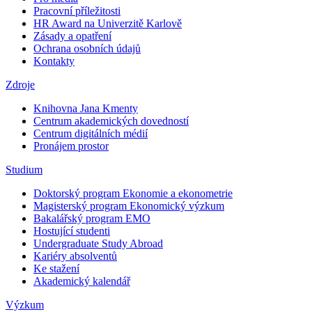
Pracovní příležitosti
HR Award na Univerzitě Karlově
Zásady a opatření
Ochrana osobních údajů
Kontakty
Zdroje
Knihovna Jana Kmenty
Centrum akademických dovedností
Centrum digitálních médií
Pronájem prostor
Studium
Doktorský program Ekonomie a ekonometrie
Magisterský program Ekonomický výzkum
Bakalářský program EMO
Hostující studenti
Undergraduate Study Abroad
Kariéry absolventů
Ke stažení
Akademický kalendář
Výzkum