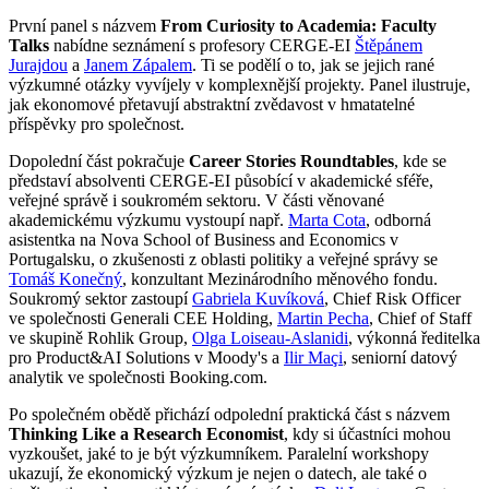
První panel s názvem
From Curiosity to Academia: Faculty
Talks
nabídne seznámení s profesory CERGE-EI
Štěpánem
Jurajdou
a
Janem Zápalem
. Ti se podělí o to, jak se jejich rané
výzkumné otázky vyvíjely v komplexnější projekty. Panel ilustruje,
jak ekonomové přetavují abstraktní zvědavost v hmatatelné
příspěvky pro společnost.
Dopolední část pokračuje
Career Stories Roundtables
, kde se
představí absolventi CERGE-EI působící v akademické sféře,
veřejné správě i soukromém sektoru. V části věnované
akademickému výzkumu vystoupí např.
Marta Cota
, odborná
asistentka na Nova School of Business and Economics v
Portugalsku, o zkušenosti z oblasti politiky a veřejné správy se
Tomáš Konečný
, konzultant Mezinárodního měnového fondu.
Soukromý sektor zastoupí
Gabriela Kuvíková
, Chief Risk Officer
ve společnosti Generali CEE Holding,
Martin Pecha
, Chief of Staff
ve skupině Rohlik Group,
Olga Loiseau-Aslanidi
, výkonná ředitelka
pro Product&AI Solutions v Moody's a
Ilir Maçi
, seniorní datový
analytik ve společnosti Booking.com.
Po společném obědě přichází odpolední praktická část s názvem
Thinking Like a Research Economist
, kdy si účastníci mohou
vyzkoušet, jaké to je být výzkumníkem. Paralelní workshopy
ukazují, že ekonomický výzkum je nejen o datech, ale také o