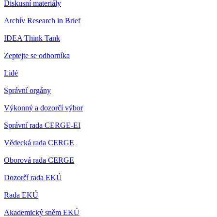
Diskusní materiály
Archív Research in Brief
IDEA Think Tank
Zeptejte se odborníka
Lidé
Správní orgány
Výkonný a dozorčí výbor
Správní rada CERGE-EI
Vědecká rada CERGE
Oborová rada CERGE
Dozorčí rada EKÚ
Rada EKÚ
Akademický sněm EKÚ