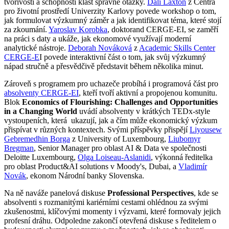
tvořivosti a schopnosti klást správné otázky.
Dali Laxton
z Centra
pro životní prostředí Univerzity Karlovy povede workshop o tom,
jak formulovat výzkumný záměr a jak identifikovat téma, které stojí
za zkoumání.
Yaroslav Korobka
, doktorand CERGE-EI, se zaměří
na práci s daty a ukáže, jak ekonomové využívají moderní
analytické nástroje.
Deborah Nováková
z
Academic Skills Center
CERGE-E
I povede interaktivní část o tom, jak svůj výzkumný
nápad stručně a přesvědčivě představit během několika minut.
Zároveň s programem pro uchazeče probíhá i programová část pro
absolventy CERGE-EI
, kteří tvoří aktivní a propojenou komunitu.
Blok
Economics of Flourishing: Challenges and Opportunities
in a Changing World
uvádí absolventy v krátkých TEDx-style
vystoupeních, která ukazují, jak a čím může ekonomický výzkum
přispívat v různých kontextech. Svými příspěvky přispějí
Liyousew
Gebremedhin Borga
z University of Luxembourg,
Liubomyr
Bregman
, Senior Manager pro oblast AI & Data ve společnosti
Deloitte Luxembourg,
Olga Loiseau-Aslanidi
, výkonná ředitelka
pro oblast Product&AI solutions v Moody's, Dubai, a
Vladimír
Novák
, ekonom Národní banky Slovenska.
Na ně naváže panelová diskuse
Professional Perspectives
, kde se
absolventi s rozmanitými kariérními cestami ohlédnou za svými
zkušenostmi, klíčovými momenty i výzvami, které formovaly jejich
profesní dráhu. Odpoledne zakončí otevřená diskuse s ředitelem o