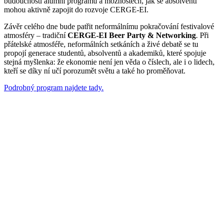
budoucnosti alumni programu a možnostech, jak se absolventi
mohou aktivně zapojit do rozvoje CERGE-EI.
Závěr celého dne bude patřit neformálnímu pokračování festivalové
atmosféry – tradiční
CERGE-EI Beer Party & Networking
. Při
přátelské atmosféře, neformálních setkáních a živé debatě se tu
propojí generace studentů, absolventů a akademiků, které spojuje
stejná myšlenka: že ekonomie není jen věda o číslech, ale i o lidech,
kteří se díky ní učí porozumět světu a také ho proměňovat.
Podrobný program najdete tady.