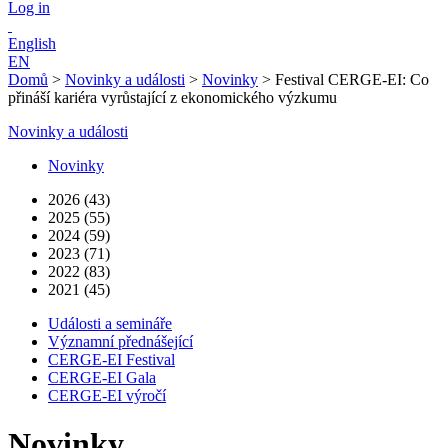
Log in
English
EN
Domů
>
Novinky a události
>
Novinky
>
Festival CERGE-EI: Co
přináší kariéra vyrůstající z ekonomického výzkumu
Novinky a události
Novinky
2026 (43)
2025 (55)
2024 (59)
2023 (71)
2022 (83)
2021 (45)
Události a semináře
Významní přednášející
CERGE-EI Festival
CERGE-EI Gala
CERGE-EI výročí
Novinky