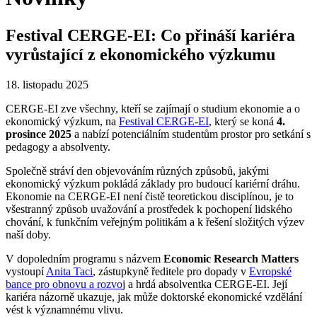
Festival CERGE-EI: Co přináší kariéra
vyrůstající z ekonomického výzkumu
18. listopadu 2025
CERGE-EI zve všechny, kteří se zajímají o studium ekonomie a o
ekonomický výzkum, na
Festival CERGE-EI
, který se koná
4.
prosince 2025
a nabízí potenciálním studentům prostor pro setkání s
pedagogy a absolventy.
Společně stráví den objevováním různých způsobů, jakými
ekonomický výzkum pokládá základy pro budoucí kariérní dráhu.
Ekonomie na CERGE-EI není čistě teoretickou disciplínou, je to
všestranný způsob uvažování a prostředek k pochopení lidského
chování, k funkčním veřejným politikám a k řešení složitých výzev
naší doby.
V dopoledním programu s názvem
Economic Research Matters
vystoupí
Anita Taci
, zástupkyně ředitele pro dopady v
Evropské
bance pro obnovu a rozvo
j a hrdá absolventka CERGE-EI. Její
kariéra názorně ukazuje, jak může doktorské ekonomické vzdělání
vést k významnému vlivu.