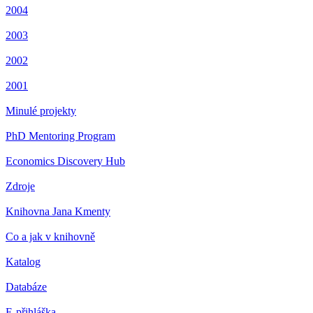
2004
2003
2002
2001
Minulé projekty
PhD Mentoring Program
Economics Discovery Hub
Zdroje
Knihovna Jana Kmenty
Co a jak v knihovně
Katalog
Databáze
E-přihláška