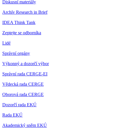
Diskusní materiály
Archív Research in Brief
IDEA Think Tank
Zeptejte se odborníka
Lidé
Správní orgány
Výkonný a dozorčí výbor
Správní rada CERGE-EI
Vědecká rada CERGE
Oborová rada CERGE
Dozorčí rada EKÚ
Rada EKÚ
Akademický sněm EKÚ