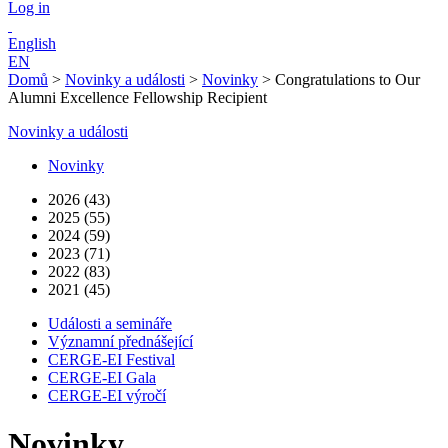
Log in
English
EN
Domů
>
Novinky a události
>
Novinky
>
Congratulations to Our
Alumni Excellence Fellowship Recipient
Novinky a události
Novinky
2026 (43)
2025 (55)
2024 (59)
2023 (71)
2022 (83)
2021 (45)
Události a semináře
Významní přednášející
CERGE-EI Festival
CERGE-EI Gala
CERGE-EI výročí
Novinky