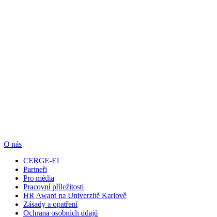
O nás
CERGE-EI
Partneři
Pro média
Pracovní příležitosti
HR Award na Univerzitě Karlově
Zásady a opatření
Ochrana osobních údajů