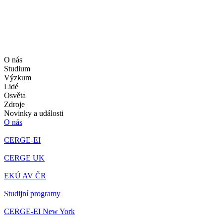
O nás
Studium
Výzkum
Lidé
Osvěta
Zdroje
Novinky a události
O nás
CERGE-EI
CERGE UK
EKÚ AV ČR
Studijní programy
CERGE-EI New York