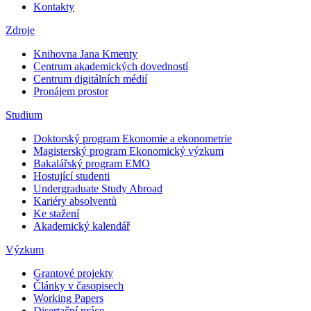
Kontakty
Zdroje
Knihovna Jana Kmenty
Centrum akademických dovedností
Centrum digitálních médií
Pronájem prostor
Studium
Doktorský program Ekonomie a ekonometrie
Magisterský program Ekonomický výzkum
Bakalářský program EMO
Hostující studenti
Undergraduate Study Abroad
Kariéry absolventů
Ke stažení
Akademický kalendář
Výzkum
Grantové projekty
Články v časopisech
Working Papers
Disertační práce