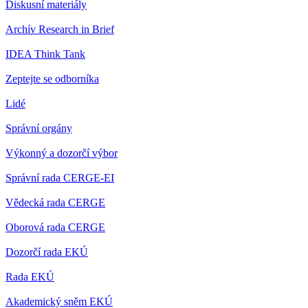
Diskusní materiály
Archív Research in Brief
IDEA Think Tank
Zeptejte se odborníka
Lidé
Správní orgány
Výkonný a dozorčí výbor
Správní rada CERGE-EI
Vědecká rada CERGE
Oborová rada CERGE
Dozorčí rada EKÚ
Rada EKÚ
Akademický sněm EKÚ