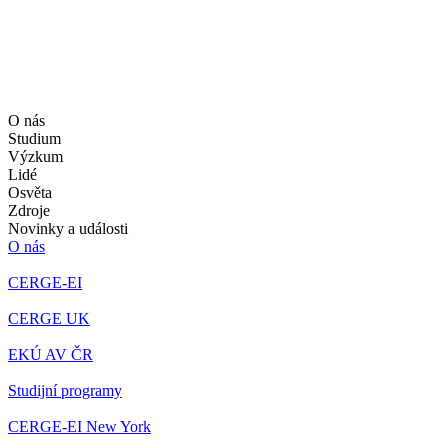
O nás
Studium
Výzkum
Lidé
Osvěta
Zdroje
Novinky a události
O nás
CERGE-EI
CERGE UK
EKÚ AV ČR
Studijní programy
CERGE-EI New York