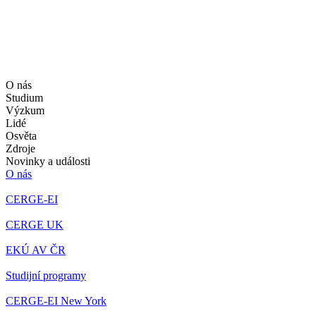
O nás
Studium
Výzkum
Lidé
Osvěta
Zdroje
Novinky a události
O nás
CERGE-EI
CERGE UK
EKÚ AV ČR
Studijní programy
CERGE-EI New York