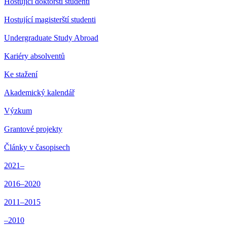
Hostující doktorští studenti
Hostující magisterští studenti
Undergraduate Study Abroad
Kariéry absolventů
Ke stažení
Akademický kalendář
Výzkum
Grantové projekty
Články v časopisech
2021–
2016–2020
2011–2015
–2010