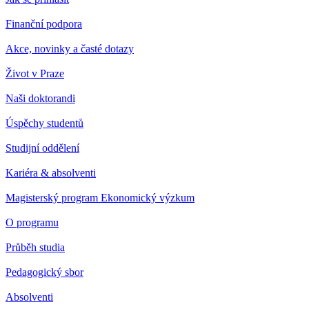
Finanční podpora
Akce, novinky a časté dotazy
Život v Praze
Naši doktorandi
Úspěchy studentů
Studijní oddělení
Kariéra & absolventi
Magisterský program Ekonomický výzkum
O programu
Průběh studia
Pedagogický sbor
Absolventi