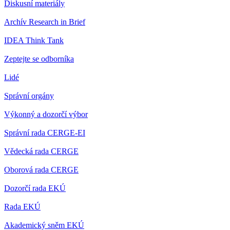
Diskusní materiály
Archív Research in Brief
IDEA Think Tank
Zeptejte se odborníka
Lidé
Správní orgány
Výkonný a dozorčí výbor
Správní rada CERGE-EI
Vědecká rada CERGE
Oborová rada CERGE
Dozorčí rada EKÚ
Rada EKÚ
Akademický sněm EKÚ