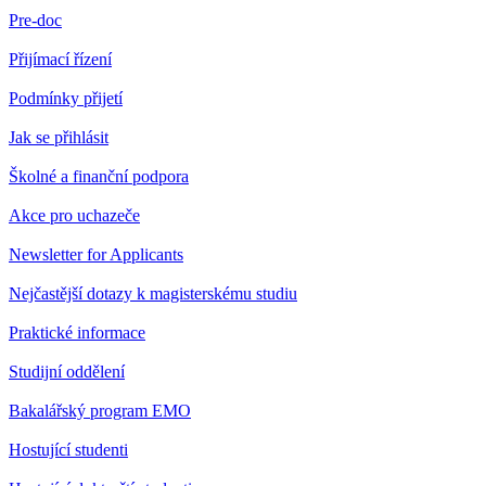
Pre-doc
Přijímací řízení
Podmínky přijetí
Jak se přihlásit
Školné a finanční podpora
Akce pro uchazeče
Newsletter for Applicants
Nejčastější dotazy k magisterskému studiu
Praktické informace
Studijní oddělení
Bakalářský program EMO
Hostující studenti