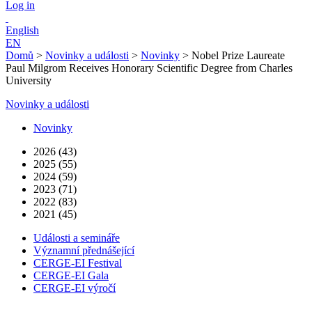
Log in
English
EN
Domů
>
Novinky a události
>
Novinky
>
Nobel Prize Laureate
Paul Milgrom Receives Honorary Scientific Degree from Charles
University
Novinky a události
Novinky
2026 (43)
2025 (55)
2024 (59)
2023 (71)
2022 (83)
2021 (45)
Události a semináře
Významní přednášející
CERGE-EI Festival
CERGE-EI Gala
CERGE-EI výročí