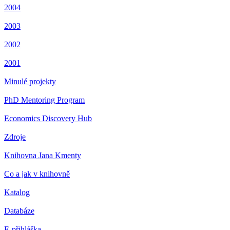
2004
2003
2002
2001
Minulé projekty
PhD Mentoring Program
Economics Discovery Hub
Zdroje
Knihovna Jana Kmenty
Co a jak v knihovně
Katalog
Databáze
E-přihláška