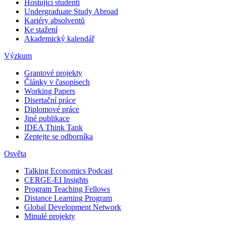
Hostující studenti
Undergraduate Study Abroad
Kariéry absolventů
Ke stažení
Akademický kalendář
Výzkum
Grantové projekty
Články v časopisech
Working Papers
Disertační práce
Diplomové práce
Jiné publikace
IDEA Think Tank
Zeptejte se odborníka
Osvěta
Talking Economics Podcast
CERGE-EI Insights
Program Teaching Fellows
Distance Learning Program
Global Development Network
Minulé projekty