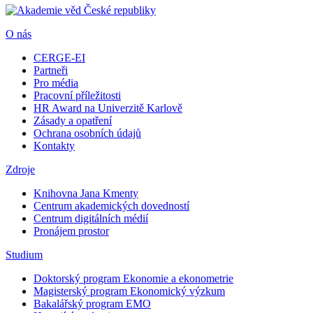
O nás
CERGE-EI
Partneři
Pro média
Pracovní příležitosti
HR Award na Univerzitě Karlově
Zásady a opatření
Ochrana osobních údajů
Kontakty
Zdroje
Knihovna Jana Kmenty
Centrum akademických dovedností
Centrum digitálních médií
Pronájem prostor
Studium
Doktorský program Ekonomie a ekonometrie
Magisterský program Ekonomický výzkum
Bakalářský program EMO