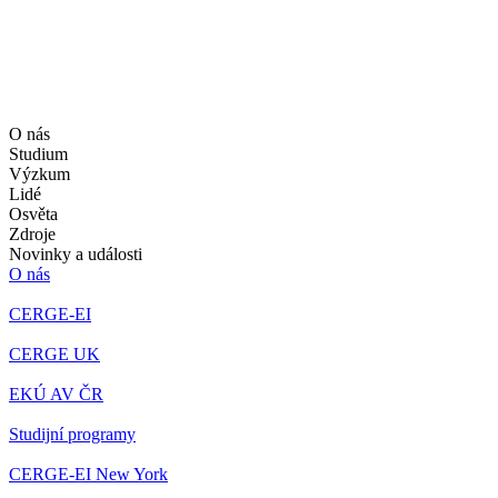
O nás
Studium
Výzkum
Lidé
Osvěta
Zdroje
Novinky a události
O nás
CERGE-EI
CERGE UK
EKÚ AV ČR
Studijní programy
CERGE-EI New York