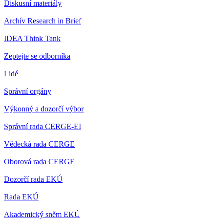
Diskusní materiály
Archív Research in Brief
IDEA Think Tank
Zeptejte se odborníka
Lidé
Správní orgány
Výkonný a dozorčí výbor
Správní rada CERGE-EI
Vědecká rada CERGE
Oborová rada CERGE
Dozorčí rada EKÚ
Rada EKÚ
Akademický sněm EKÚ