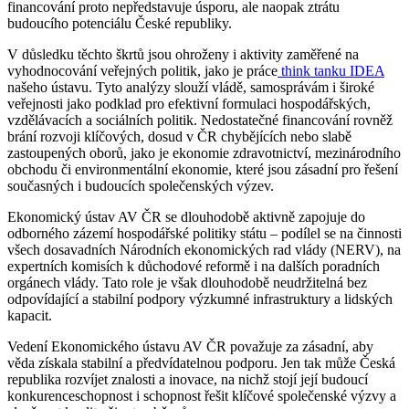
financování proto nepředstavuje úsporu, ale naopak ztrátu
budoucího potenciálu České republiky.
V důsledku těchto škrtů jsou ohroženy i aktivity zaměřené na
vyhodnocování veřejných politik, jako je práce
think tanku IDEA
našeho ústavu. Tyto analýzy slouží vládě, samosprávám i široké
veřejnosti jako podklad pro efektivní formulaci hospodářských,
vzdělávacích a sociálních politik. Nedostatečné financování rovněž
brání rozvoji klíčových, dosud v ČR chybějících nebo slabě
zastoupených oborů, jako je ekonomie zdravotnictví, mezinárodního
obchodu či environmentální ekonomie, které jsou zásadní pro řešení
současných i budoucích společenských výzev.
Ekonomický ústav AV ČR se dlouhodobě aktivně zapojuje do
odborného zázemí hospodářské politiky státu – podílel se na činnosti
všech dosavadních Národních ekonomických rad vlády (NERV), na
expertních komisích k důchodové reformě i na dalších poradních
orgánech vlády. Tato role je však dlouhodobě neudržitelná bez
odpovídající a stabilní podpory výzkumné infrastruktury a lidských
kapacit.
Vedení Ekonomického ústavu AV ČR považuje za zásadní, aby
věda získala stabilní a předvídatelnou podporu. Jen tak může Česká
republika rozvíjet znalosti a inovace, na nichž stojí její budoucí
konkurenceschopnost i schopnost řešit klíčové společenské výzvy a