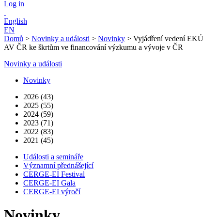
Log in
English
EN
Domů
>
Novinky a události
>
Novinky
>
Vyjádření vedení EKÚ
AV ČR ke škrtům ve financování výzkumu a vývoje v ČR
Novinky a události
Novinky
2026 (43)
2025 (55)
2024 (59)
2023 (71)
2022 (83)
2021 (45)
Události a semináře
Významní přednášející
CERGE-EI Festival
CERGE-EI Gala
CERGE-EI výročí
Novinky