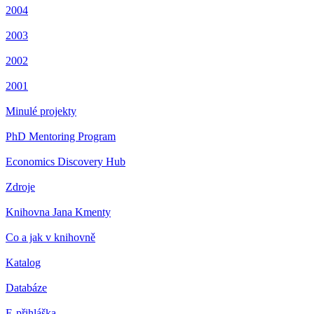
2004
2003
2002
2001
Minulé projekty
PhD Mentoring Program
Economics Discovery Hub
Zdroje
Knihovna Jana Kmenty
Co a jak v knihovně
Katalog
Databáze
E-přihláška