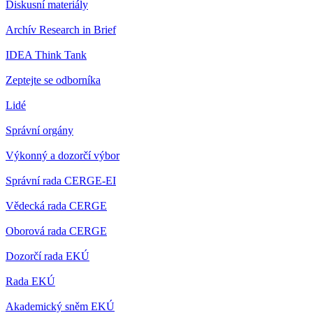
Diskusní materiály
Archív Research in Brief
IDEA Think Tank
Zeptejte se odborníka
Lidé
Správní orgány
Výkonný a dozorčí výbor
Správní rada CERGE-EI
Vědecká rada CERGE
Oborová rada CERGE
Dozorčí rada EKÚ
Rada EKÚ
Akademický sněm EKÚ