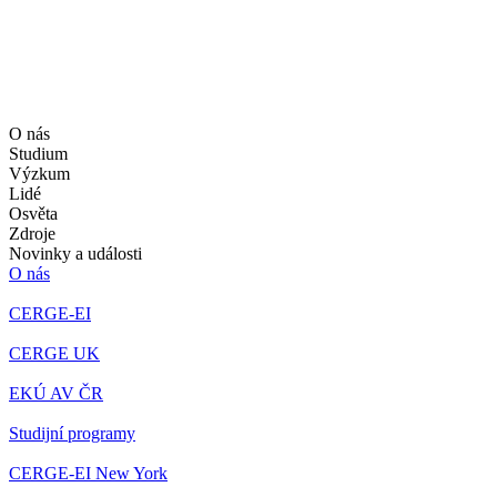
O nás
Studium
Výzkum
Lidé
Osvěta
Zdroje
Novinky a události
O nás
CERGE-EI
CERGE UK
EKÚ AV ČR
Studijní programy
CERGE-EI New York