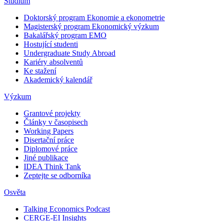
Studium
Doktorský program Ekonomie a ekonometrie
Magisterský program Ekonomický výzkum
Bakalářský program EMO
Hostující studenti
Undergraduate Study Abroad
Kariéry absolventů
Ke stažení
Akademický kalendář
Výzkum
Grantové projekty
Články v časopisech
Working Papers
Disertační práce
Diplomové práce
Jiné publikace
IDEA Think Tank
Zeptejte se odborníka
Osvěta
Talking Economics Podcast
CERGE-EI Insights