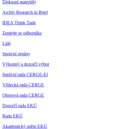
Diskusní materiály
Archív Research in Brief
IDEA Think Tank
Zeptejte se odborníka
Lidé
Správní orgány
Výkonný a dozorčí výbor
Správní rada CERGE-EI
Vědecká rada CERGE
Oborová rada CERGE
Dozorčí rada EKÚ
Rada EKÚ
Akademický sněm EKÚ