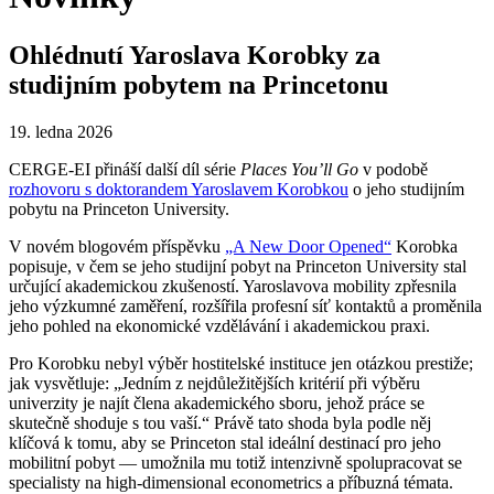
Ohlédnutí Yaroslava Korobky za
studijním pobytem na Princetonu
19. ledna 2026
CERGE-EI přináší další díl série
Places You’ll Go
v podobě
rozhovoru s doktorandem Yaroslavem Korobkou
o jeho studijním
pobytu na Princeton University.
V novém blogovém příspěvku
„A New Door Opened“
Korobka
popisuje, v čem se jeho studijní pobyt na Princeton University stal
určující akademickou zkušeností. Yaroslavova mobility zpřesnila
jeho výzkumné zaměření, rozšířila profesní síť kontaktů a proměnila
jeho pohled na ekonomické vzdělávání i akademickou praxi.
Pro Korobku nebyl výběr hostitelské instituce jen otázkou prestiže;
jak vysvětluje: „Jedním z nejdůležitějších kritérií při výběru
univerzity je najít člena akademického sboru, jehož práce se
skutečně shoduje s tou vaší.“ Právě tato shoda byla podle něj
klíčová k tomu, aby se Princeton stal ideální destinací pro jeho
mobilitní pobyt — umožnila mu totiž intenzivně spolupracovat se
specialisty na high-dimensional econometrics a příbuzná témata.