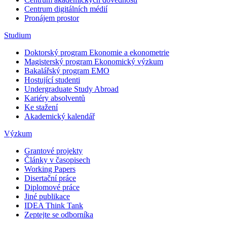
Centrum digitálních médií
Pronájem prostor
Studium
Doktorský program Ekonomie a ekonometrie
Magisterský program Ekonomický výzkum
Bakalářský program EMO
Hostující studenti
Undergraduate Study Abroad
Kariéry absolventů
Ke stažení
Akademický kalendář
Výzkum
Grantové projekty
Články v časopisech
Working Papers
Disertační práce
Diplomové práce
Jiné publikace
IDEA Think Tank
Zeptejte se odborníka