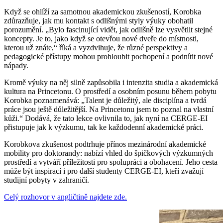
Když se ohlíží za samotnou akademickou zkušeností, Korobka
zdůrazňuje, jak mu kontakt s odlišnými styly výuky obohatil
porozumění. „Bylo fascinující vidět, jak odlišně lze vysvětlit stejné
koncepty. Je to, jako když se otevřou nové dveře do místnosti,
kterou už znáte,“ říká a vyzdvihuje, že různé perspektivy a
pedagogické přístupy mohou prohloubit pochopení a podnítit nové
nápady.
Kromě výuky na něj silně zapůsobila i intenzita studia a akademická
kultura na Princetonu. O prostředí a osobním posunu během pobytu
Korobka poznamenává: „Talent je důležitý, ale disciplína a tvrdá
práce jsou ještě důležitější. Na Princetonu jsem to poznal na vlastní
kůži.“ Dodává, že tato lekce ovlivnila to, jak nyní na CERGE-EI
přistupuje jak k výzkumu, tak ke každodenní akademické práci.
Korobkova zkušenost podtrhuje přínos mezinárodní akademické
mobility pro doktorandy: nabízí vhled do špičkových výzkumných
prostředí a vytváří příležitosti pro spolupráci a obohacení. Jeho cesta
může být inspirací i pro další studenty CERGE-EI, kteří zvažují
studijní pobyty v zahraničí.
Celý rozhovor v angličtině najdete zde.