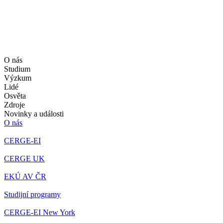
O nás
Studium
Výzkum
Lidé
Osvěta
Zdroje
Novinky a události
O nás
CERGE-EI
CERGE UK
EKÚ AV ČR
Studijní programy
CERGE-EI New York