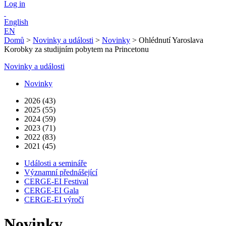
Log in
English
EN
Domů
>
Novinky a události
>
Novinky
>
Ohlédnutí Yaroslava
Korobky za studijním pobytem na Princetonu
Novinky a události
Novinky
2026 (43)
2025 (55)
2024 (59)
2023 (71)
2022 (83)
2021 (45)
Události a semináře
Významní přednášející
CERGE-EI Festival
CERGE-EI Gala
CERGE-EI výročí
Novinky