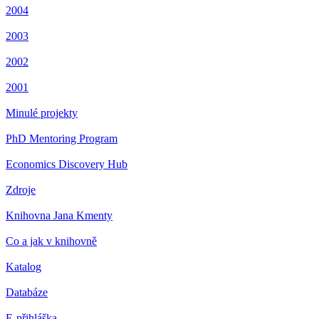
2004
2003
2002
2001
Minulé projekty
PhD Mentoring Program
Economics Discovery Hub
Zdroje
Knihovna Jana Kmenty
Co a jak v knihovně
Katalog
Databáze
E-přihláška