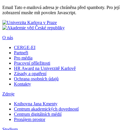
Email
Tato e-mailová adresa je chráněna před spamboty. Pro její
zobrazení musíte mít povolen Javascript.
O nás
CERGE-EI
Partneři
Pro média
Pracovní příležitosti
HR Award na Univerzitě Karlově
Zásady a opatření
Ochrana osobních údajů
Kontakty
Zdroje
Knihovna Jana Kmenty
Centrum akademických dovedností
Centrum digitálních médií
Pronájem prostor
Studium