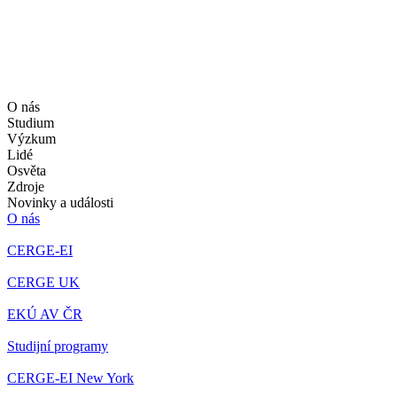
O nás
Studium
Výzkum
Lidé
Osvěta
Zdroje
Novinky a události
O nás
CERGE-EI
CERGE UK
EKÚ AV ČR
Studijní programy
CERGE-EI New York