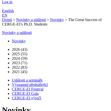
Log in
English
EN
Domů
>
Novinky a události
>
Novinky
>
The Great Success of
CERGE-EI’s Ph.D. Students
Novinky a události
Novinky
2026 (43)
2025 (55)
2024 (59)
2023 (71)
2022 (83)
2021 (45)
Události a semináře
Významní přednášející
CERGE-EI Festival
CERGE-EI Gala
CERGE-EI výročí
Novinky