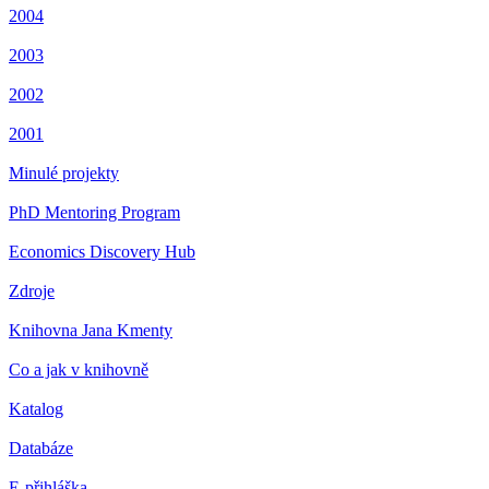
2004
2003
2002
2001
Minulé projekty
PhD Mentoring Program
Economics Discovery Hub
Zdroje
Knihovna Jana Kmenty
Co a jak v knihovně
Katalog
Databáze
E-přihláška