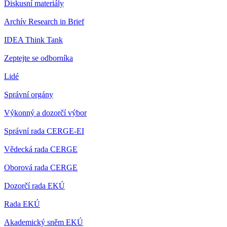
Diskusní materiály
Archív Research in Brief
IDEA Think Tank
Zeptejte se odborníka
Lidé
Správní orgány
Výkonný a dozorčí výbor
Správní rada CERGE-EI
Vědecká rada CERGE
Oborová rada CERGE
Dozorčí rada EKÚ
Rada EKÚ
Akademický sněm EKÚ