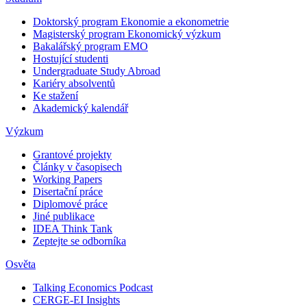
Doktorský program Ekonomie a ekonometrie
Magisterský program Ekonomický výzkum
Bakalářský program EMO
Hostující studenti
Undergraduate Study Abroad
Kariéry absolventů
Ke stažení
Akademický kalendář
Výzkum
Grantové projekty
Články v časopisech
Working Papers
Disertační práce
Diplomové práce
Jiné publikace
IDEA Think Tank
Zeptejte se odborníka
Osvěta
Talking Economics Podcast
CERGE-EI Insights