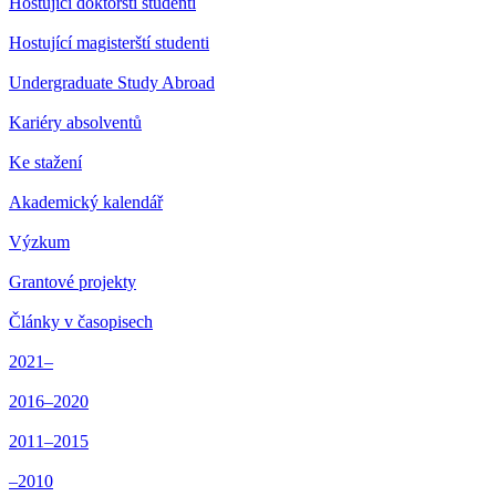
Hostující doktorští studenti
Hostující magisterští studenti
Undergraduate Study Abroad
Kariéry absolventů
Ke stažení
Akademický kalendář
Výzkum
Grantové projekty
Články v časopisech
2021–
2016–2020
2011–2015
–2010