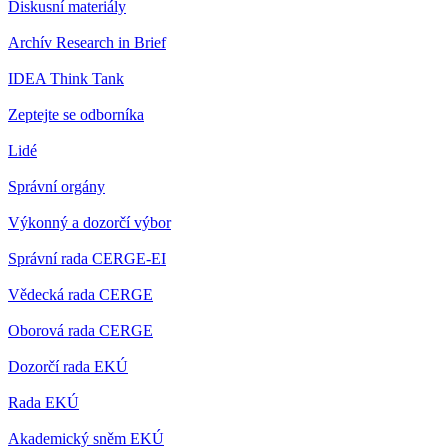
Diskusní materiály
Archív Research in Brief
IDEA Think Tank
Zeptejte se odborníka
Lidé
Správní orgány
Výkonný a dozorčí výbor
Správní rada CERGE-EI
Vědecká rada CERGE
Oborová rada CERGE
Dozorčí rada EKÚ
Rada EKÚ
Akademický sněm EKÚ