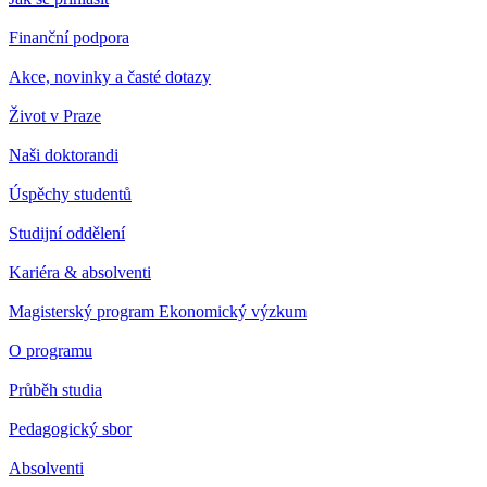
Finanční podpora
Akce, novinky a časté dotazy
Život v Praze
Naši doktorandi
Úspěchy studentů
Studijní oddělení
Kariéra & absolventi
Magisterský program Ekonomický výzkum
O programu
Průběh studia
Pedagogický sbor
Absolventi