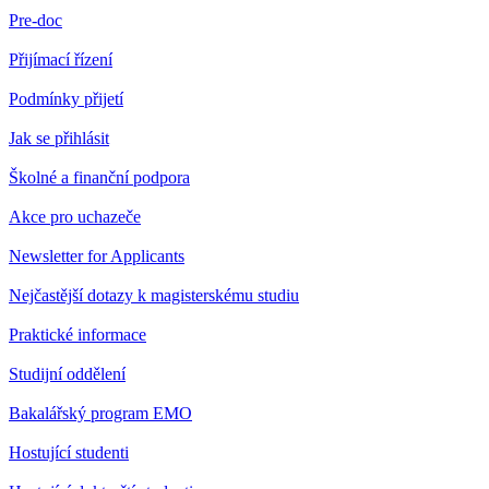
Pre-doc
Přijímací řízení
Podmínky přijetí
Jak se přihlásit
Školné a finanční podpora
Akce pro uchazeče
Newsletter for Applicants
Nejčastější dotazy k magisterskému studiu
Praktické informace
Studijní oddělení
Bakalářský program EMO
Hostující studenti