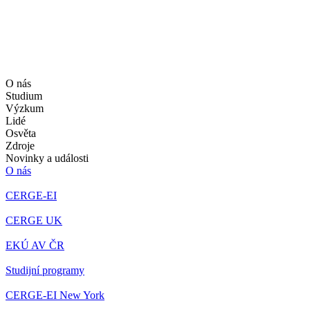
O nás
Studium
Výzkum
Lidé
Osvěta
Zdroje
Novinky a události
O nás
CERGE-EI
CERGE UK
EKÚ AV ČR
Studijní programy
CERGE-EI New York