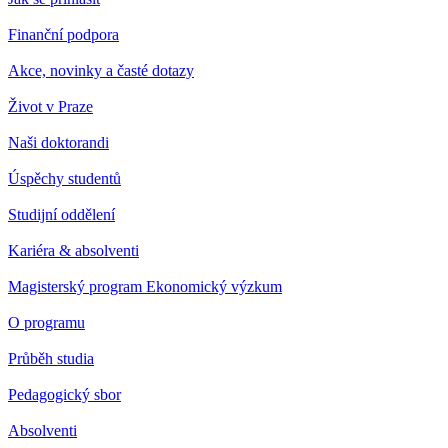
Finanční podpora
Akce, novinky a časté dotazy
Život v Praze
Naši doktorandi
Úspěchy studentů
Studijní oddělení
Kariéra & absolventi
Magisterský program Ekonomický výzkum
O programu
Průběh studia
Pedagogický sbor
Absolventi