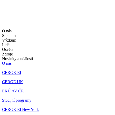
O nás
Studium
Výzkum
Lidé
Osvěta
Zdroje
Novinky a události
O nás
CERGE-EI
CERGE UK
EKÚ AV ČR
Studijní programy
CERGE-EI New York