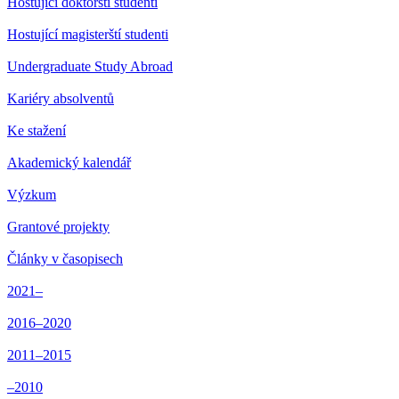
Hostující doktorští studenti
Hostující magisterští studenti
Undergraduate Study Abroad
Kariéry absolventů
Ke stažení
Akademický kalendář
Výzkum
Grantové projekty
Články v časopisech
2021–
2016–2020
2011–2015
–2010