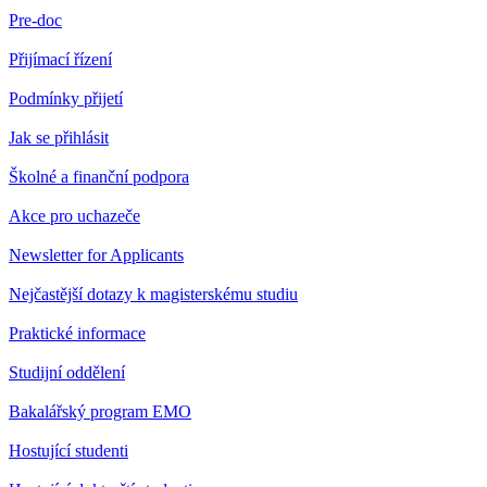
Pre-doc
Přijímací řízení
Podmínky přijetí
Jak se přihlásit
Školné a finanční podpora
Akce pro uchazeče
Newsletter for Applicants
Nejčastější dotazy k magisterskému studiu
Praktické informace
Studijní oddělení
Bakalářský program EMO
Hostující studenti