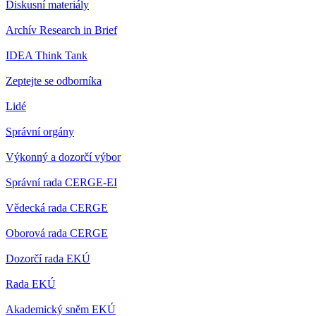
Diskusní materiály
Archív Research in Brief
IDEA Think Tank
Zeptejte se odborníka
Lidé
Správní orgány
Výkonný a dozorčí výbor
Správní rada CERGE-EI
Vědecká rada CERGE
Oborová rada CERGE
Dozorčí rada EKÚ
Rada EKÚ
Akademický sněm EKÚ