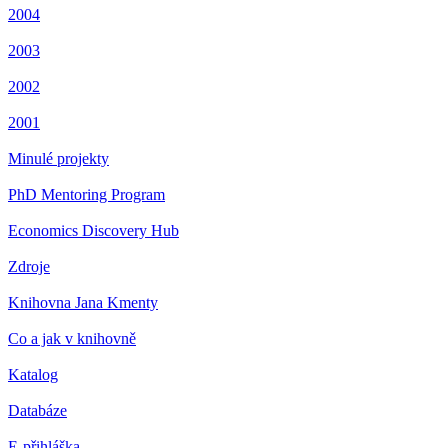
2004
2003
2002
2001
Minulé projekty
PhD Mentoring Program
Economics Discovery Hub
Zdroje
Knihovna Jana Kmenty
Co a jak v knihovně
Katalog
Databáze
E-přihláška