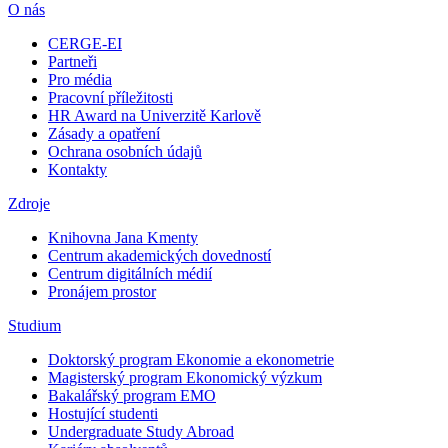
O nás
CERGE-EI
Partneři
Pro média
Pracovní příležitosti
HR Award na Univerzitě Karlově
Zásady a opatření
Ochrana osobních údajů
Kontakty
Zdroje
Knihovna Jana Kmenty
Centrum akademických dovedností
Centrum digitálních médií
Pronájem prostor
Studium
Doktorský program Ekonomie a ekonometrie
Magisterský program Ekonomický výzkum
Bakalářský program EMO
Hostující studenti
Undergraduate Study Abroad