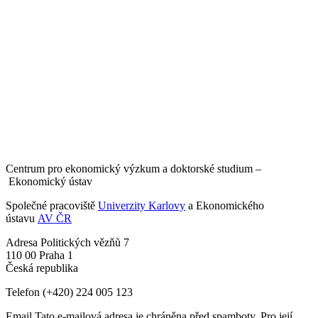
Centrum pro ekonomický výzkum a doktorské studium –
Ekonomický ústav
Společné pracoviště
Univerzity Karlovy
a Ekonomického
ústavu
AV ČR
Adresa
Politických vězňů 7
110 00 Praha 1
Česká republika
Telefon
(+420) 224 005 123
Email
Tato e-mailová adresa je chráněna před spamboty. Pro její