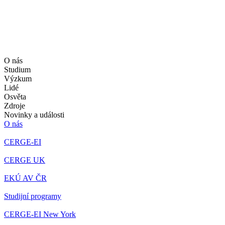
O nás
Studium
Výzkum
Lidé
Osvěta
Zdroje
Novinky a události
O nás
CERGE-EI
CERGE UK
EKÚ AV ČR
Studijní programy
CERGE-EI New York