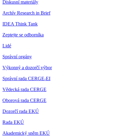
Diskusní materiály
Archív Research in Brief
IDEA Think Tank
Zeptejte se odborníka
Lidé
Správní orgány
Výkonný a dozorčí výbor
Správní rada CERGE-EI
Vědecká rada CERGE
Oborová rada CERGE
Dozorčí rada EKÚ
Rada EKÚ
Akademický sněm EKÚ