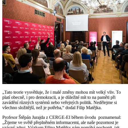
„Tato teorie vysvětluje, že i malé změny mohou mít velký vliv. To
platí obecně, i pro demokracii, a je důležité mít to na paměti při
zavádění různých systémů nebo veřejných politik. Nedělejme si
všechno složitější, než je potřeba,“ dodal Filip Matějka.
Profesor Štěpán Jurajda z CERGE-EI během úvodu poznamenal:
„Žijeme ve světě přeplněném informacemi, ale naše pozornost je
vzácný zdroj. Výzkum Filipa Matějky nám pomáhá pochopit, jak