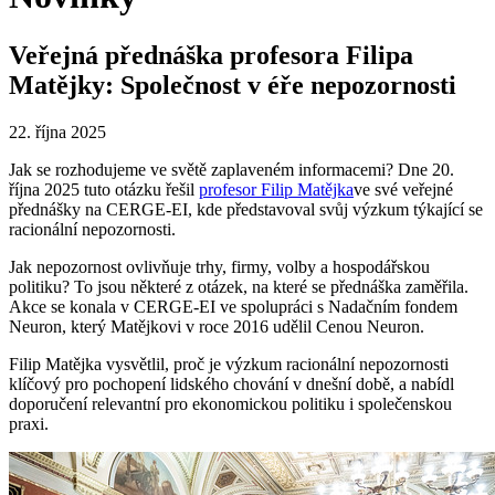
Veřejná přednáška profesora Filipa
Matějky: Společnost v éře nepozornosti
22. října 2025
Jak se rozhodujeme ve světě zaplaveném informacemi? Dne 20.
října 2025 tuto otázku řešil
profesor Filip Matějka
ve své veřejné
přednášky na CERGE-EI, kde představoval svůj výzkum týkající se
racionální nepozornosti.
Jak nepozornost ovlivňuje trhy, firmy, volby a hospodářskou
politiku? To jsou některé z otázek, na které se přednáška zaměřila.
Akce se konala v CERGE-EI ve spolupráci s Nadačním fondem
Neuron, který Matějkovi v roce 2016 udělil Cenou Neuron.
Filip Matějka vysvětlil, proč je výzkum racionální nepozornosti
klíčový pro pochopení lidského chování v dnešní době, a nabídl
doporučení relevantní pro ekonomickou politiku i společenskou
praxi.