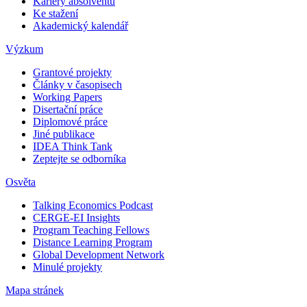
Kariéry absolventů
Ke stažení
Akademický kalendář
Výzkum
Grantové projekty
Články v časopisech
Working Papers
Disertační práce
Diplomové práce
Jiné publikace
IDEA Think Tank
Zeptejte se odborníka
Osvěta
Talking Economics Podcast
CERGE-EI Insights
Program Teaching Fellows
Distance Learning Program
Global Development Network
Minulé projekty
Mapa stránek