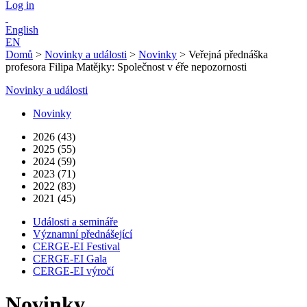
Log in
English
EN
Domů
>
Novinky a události
>
Novinky
>
Veřejná přednáška
profesora Filipa Matějky: Společnost v éře nepozornosti
Novinky a události
Novinky
2026 (43)
2025 (55)
2024 (59)
2023 (71)
2022 (83)
2021 (45)
Události a semináře
Významní přednášející
CERGE-EI Festival
CERGE-EI Gala
CERGE-EI výročí
Novinky