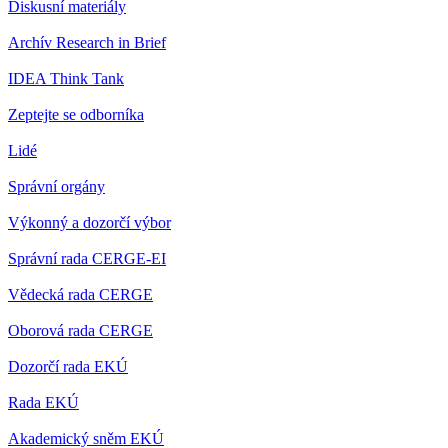
Diskusní materiály
Archív Research in Brief
IDEA Think Tank
Zeptejte se odborníka
Lidé
Správní orgány
Výkonný a dozorčí výbor
Správní rada CERGE-EI
Vědecká rada CERGE
Oborová rada CERGE
Dozorčí rada EKÚ
Rada EKÚ
Akademický sněm EKÚ