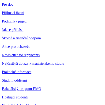
Pre-doc
Přijímací řízení
Podmínky přijetí
Jak se přihlásit
Školné a finanční podpora
Akce pro uchazeče
Newsletter for Applicants
Nejčastější dotazy k magisterskému studiu
Praktické informace
Studijní oddělení
Bakalářský program EMO
Hostující studenti