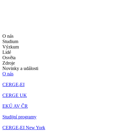
O nás
Studium
Výzkum
Lidé
Osvěta
Zdroje
Novinky a události
O nás
CERGE-EI
CERGE UK
EKÚ AV ČR
Studijní programy
CERGE-EI New York