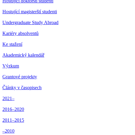
Hostující doktorští studenti
Hostující magisterští studenti
Undergraduate Study Abroad
Kariéry absolventů
Ke stažení
Akademický kalendář
Výzkum
Grantové projekty
Články v časopisech
2021–
2016–2020
2011–2015
–2010