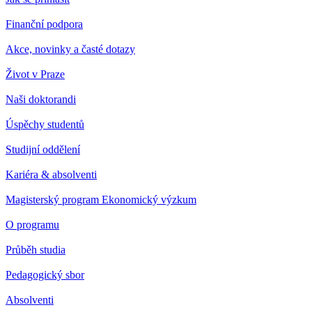
Finanční podpora
Akce, novinky a časté dotazy
Život v Praze
Naši doktorandi
Úspěchy studentů
Studijní oddělení
Kariéra & absolventi
Magisterský program Ekonomický výzkum
O programu
Průběh studia
Pedagogický sbor
Absolventi