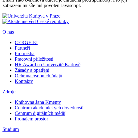
zobrazení musíte mít povolen Javascript.
O nás
CERGE-EI
Partneři
Pro média
Pracovní příležitosti
HR Award na Univerzitě Karlově
Zásady a opatření
Ochrana osobních údajů
Kontakty
Zdroje
Knihovna Jana Kmenty
Centrum akademických dovedností
Centrum digitálních médií
Pronájem prostor
Studium