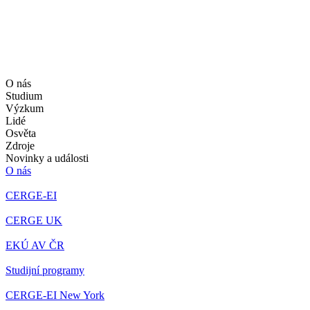
O nás
Studium
Výzkum
Lidé
Osvěta
Zdroje
Novinky a události
O nás
CERGE-EI
CERGE UK
EKÚ AV ČR
Studijní programy
CERGE-EI New York