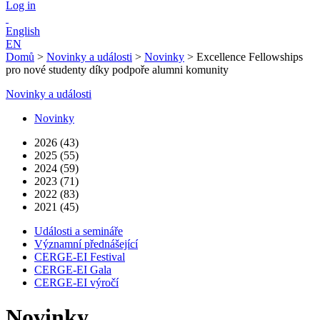
Log in
English
EN
Domů
>
Novinky a události
>
Novinky
>
Excellence Fellowships
pro nové studenty díky podpoře alumni komunity
Novinky a události
Novinky
2026 (43)
2025 (55)
2024 (59)
2023 (71)
2022 (83)
2021 (45)
Události a semináře
Významní přednášející
CERGE-EI Festival
CERGE-EI Gala
CERGE-EI výročí
Novinky