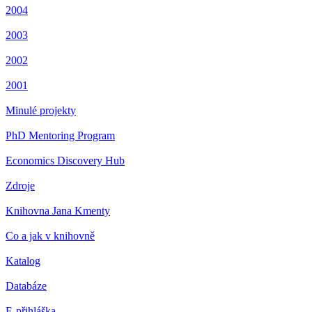
2004
2003
2002
2001
Minulé projekty
PhD Mentoring Program
Economics Discovery Hub
Zdroje
Knihovna Jana Kmenty
Co a jak v knihovně
Katalog
Databáze
E-přihláška