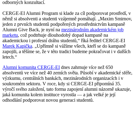
odborných konzultací.
CERGE-EI Alumni Program si klade za cíl podporovat prostředí, v
němž si absolventi a studenti vzájemně pomáhají. „Maxim Smirnov,
jeden z prvních studentů podpořených prostřednictvím kampaně
Alumni Give Back, je nyní na
mezinárodním akademickém job
marketu
, což podtrhuje dlouhodobý dopad kampaně na
akademickou i profesní dráhu studentů,“ říká ředitel CERGE-EI
Marek Kapička
. „Upřímně si vážíme všech, kteří se do kampaně
zapojili, a těšíme se, že v této tradici budeme pokračovat i v dalších
letech.“
Alumni komunita CERGE-EI
dnes zahrnuje více než 650
absolventů ve více než 40 zemích světa. Působí v akademické sféře,
výzkumu, centrálních bankách, mezinárodních organizacích i v
soukromém sektoru. V roce, kdy si CERGE-EI připomíná 35.
výročí svého založení, tato forma zapojení alumni názorně ukazuje,
jaká komunita kolem instituce vyrostla — a jak velké je její
odhodlání podporovat novou generaci studentů.