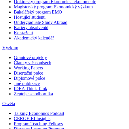
Doktorský program Ekonomie a ekonometrie
Magisterský program Ekonomický výzkum
Bakalářský program EMO
Hostující studenti
Undergraduate Study Abroad
Kariéry absolventů
Ke stažení
Akademický kalendář
Výzkum
Grantové projekty
Články v časopisech
Working Papers
Disertační práce
Diplomové práce
Jiné publikace
IDEA Think Tank
Zeptejte se odborníka
Osvěta
Talking Economics Podcast
CERGE-EI Insights
Program Teaching Fellows
Distance Learning Program