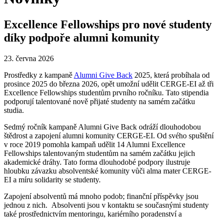
Excellence Fellowships pro nové studenty
díky podpoře alumni komunity
23. června 2026
Prostředky z kampaně
Alumni Give Back
2025, která probíhala od
prosince 2025 do března 2026, opět umožní udělit CERGE-EI až tři
Excellence Fellowships studentům prvního ročníku. Tato stipendia
podporují talentované nově přijaté studenty na samém začátku
studia.
Sedmý ročník kampaně Alumni Give Back odráží dlouhodobou
štědrost a zapojení alumni komunity CERGE-EI. Od svého spuštění
v roce 2019 pomohla kampaň udělit 14 Alumni Excellence
Fellowships talentovaným studentům na samém začátku jejich
akademické dráhy. Tato forma dlouhodobé podpory ilustruje
hloubku závazku absolventské komunity vůči alma mater CERGE-
EI a míru solidarity se studenty.
Zapojení absolventů má mnoho podob; finanční příspěvky jsou
jednou z nich. Absolventi jsou v kontaktu se současnými studenty
také prostřednictvím mentoringu, kariérního poradenství a