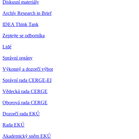
Diskusní materiály
Archív Research in Brief
IDEA Think Tank
Zeptejte se odborníka
Lidé
Správní orgány
Výkonný a dozorčí výbor
Správní rada CERGE-EI
Vědecká rada CERGE
Oborová rada CERGE
Dozorčí rada EKÚ
Rada EKÚ
Akademický sněm EKÚ