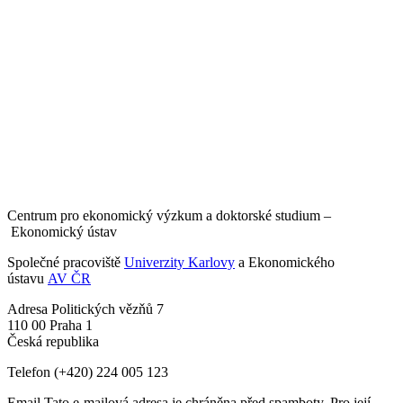
Centrum pro ekonomický výzkum a doktorské studium –
Ekonomický ústav
Společné pracoviště
Univerzity Karlovy
a Ekonomického
ústavu
AV ČR
Adresa
Politických vězňů 7
110 00 Praha 1
Česká republika
Telefon
(+420) 224 005 123
Email
Tato e-mailová adresa je chráněna před spamboty. Pro její