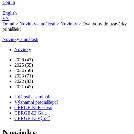
Log in
English
EN
Domů
>
Novinky a události
>
Novinky
>
Dva týdny do uzávěrky
přihlášek!
Novinky a události
Novinky
2026 (43)
2025 (55)
2024 (59)
2023 (71)
2022 (83)
2021 (45)
Události a semináře
Významní přednášející
CERGE-EI Festival
CERGE-EI Gala
CERGE-EI výročí
Novinky