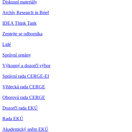
Diskusní materiály
Archív Research in Brief
IDEA Think Tank
Zeptejte se odborníka
Lidé
Správní orgány
Výkonný a dozorčí výbor
Správní rada CERGE-EI
Vědecká rada CERGE
Oborová rada CERGE
Dozorčí rada EKÚ
Rada EKÚ
Akademický sněm EKÚ