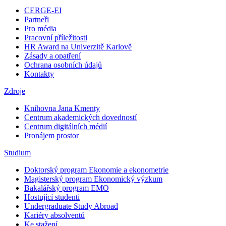
CERGE-EI
Partneři
Pro média
Pracovní příležitosti
HR Award na Univerzitě Karlově
Zásady a opatření
Ochrana osobních údajů
Kontakty
Zdroje
Knihovna Jana Kmenty
Centrum akademických dovedností
Centrum digitálních médií
Pronájem prostor
Studium
Doktorský program Ekonomie a ekonometrie
Magisterský program Ekonomický výzkum
Bakalářský program EMO
Hostující studenti
Undergraduate Study Abroad
Kariéry absolventů
Ke stažení