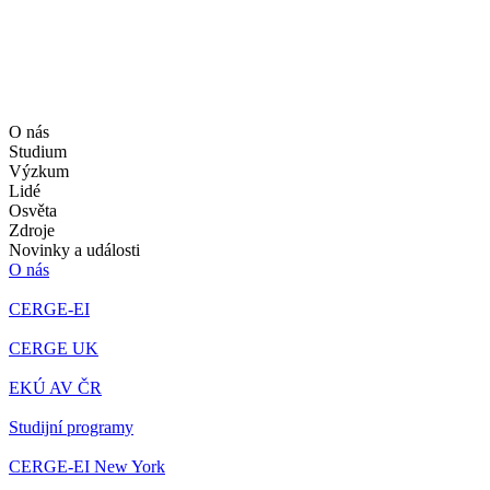
O nás
Studium
Výzkum
Lidé
Osvěta
Zdroje
Novinky a události
O nás
CERGE-EI
CERGE UK
EKÚ AV ČR
Studijní programy
CERGE-EI New York