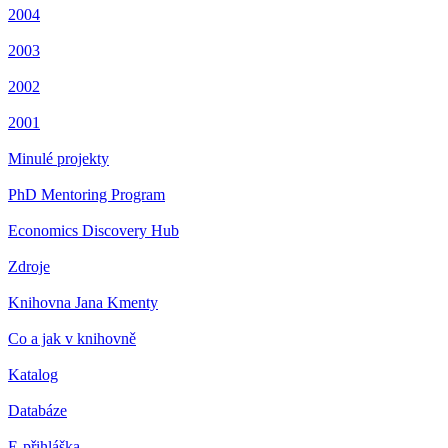
2004
2003
2002
2001
Minulé projekty
PhD Mentoring Program
Economics Discovery Hub
Zdroje
Knihovna Jana Kmenty
Co a jak v knihovně
Katalog
Databáze
E-přihláška