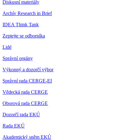
Diskusní materiály
Archív Research in Brief
IDEA Think Tank
Zeptejte se odborníka
Lidé
Správní orgány
Výkonný a dozorčí výbor
Správní rada CERGE-EI
Vědecká rada CERGE
Oborová rada CERGE
Dozorčí rada EKÚ
Rada EKÚ
Akademický sněm EKÚ