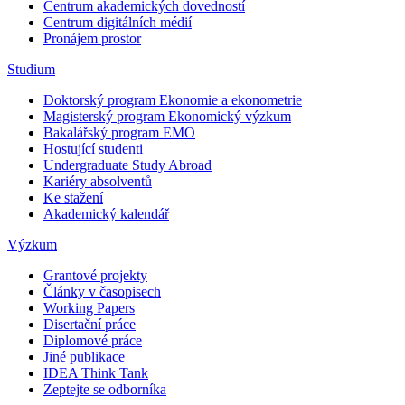
Centrum akademických dovedností
Centrum digitálních médií
Pronájem prostor
Studium
Doktorský program Ekonomie a ekonometrie
Magisterský program Ekonomický výzkum
Bakalářský program EMO
Hostující studenti
Undergraduate Study Abroad
Kariéry absolventů
Ke stažení
Akademický kalendář
Výzkum
Grantové projekty
Články v časopisech
Working Papers
Disertační práce
Diplomové práce
Jiné publikace
IDEA Think Tank
Zeptejte se odborníka