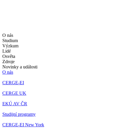
O nás
Studium
Výzkum
Lidé
Osvěta
Zdroje
Novinky a události
O nás
CERGE-EI
CERGE UK
EKÚ AV ČR
Studijní programy
CERGE-EI New York