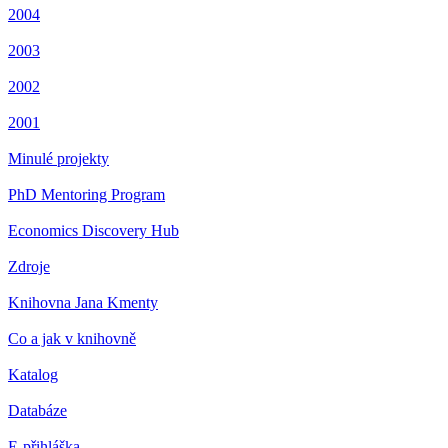
2004
2003
2002
2001
Minulé projekty
PhD Mentoring Program
Economics Discovery Hub
Zdroje
Knihovna Jana Kmenty
Co a jak v knihovně
Katalog
Databáze
E-přihláška