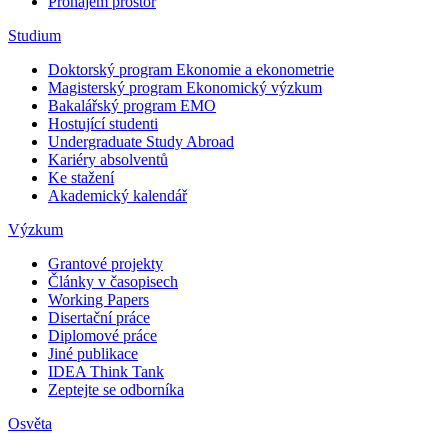
Pronájem prostor
Studium
Doktorský program Ekonomie a ekonometrie
Magisterský program Ekonomický výzkum
Bakalářský program EMO
Hostující studenti
Undergraduate Study Abroad
Kariéry absolventů
Ke stažení
Akademický kalendář
Výzkum
Grantové projekty
Články v časopisech
Working Papers
Disertační práce
Diplomové práce
Jiné publikace
IDEA Think Tank
Zeptejte se odborníka
Osvěta