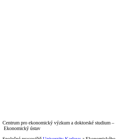
Centrum pro ekonomický výzkum a doktorské studium –
Ekonomický ústav
Společné pracoviště
Univerzity Karlovy
a Ekonomického