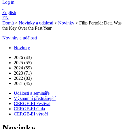
Log in
English
EN
Domů
>
Novinky a události
>
Novinky
>
Filip Pertold: Data Was
the Key Over the Past Year
Novinky a události
Novinky
2026 (43)
2025 (55)
2024 (59)
2023 (71)
2022 (83)
2021 (45)
Události a semináře
Významní přednášející
CERGE-EI Festival
CERGE-EI Gala
CERGE-EI výročí
Novinky