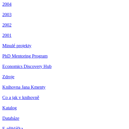
2004
2003
2002
2001
Minulé projekty
PhD Mentoring Program
Economics Discovery Hub
Zdroje
Knihovna Jana Kmenty
Co a jak v knihovně
Katalog
Databáze
E-přihláška