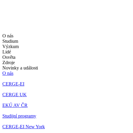
O nás
Studium
Výzkum
Lidé
Osvěta
Zdroje
Novinky a události
O nás
CERGE-EI
CERGE UK
EKÚ AV ČR
Studijní programy
CERGE-EI New York