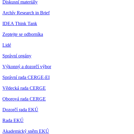
Diskusní materiály
Archív Research in Brief
IDEA Think Tank
Zeptejte se odborníka
Lidé
Správní orgány
Výkonný a dozorčí výbor
Správní rada CERGE-EI
Vědecká rada CERGE
Oborová rada CERGE
Dozorčí rada EKÚ
Rada EKÚ
Akademický sněm EKÚ