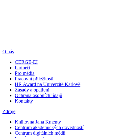
O nás
CERGE-EI
Partneři
Pro média
Pracovní příležitosti
HR Award na Univerzitě Karlově
Zásady a opatření
Ochrana osobních údajů
Kontakty
Zdroje
Knihovna Jana Kmenty
Centrum akademických dovedností
Centrum digitálních médií