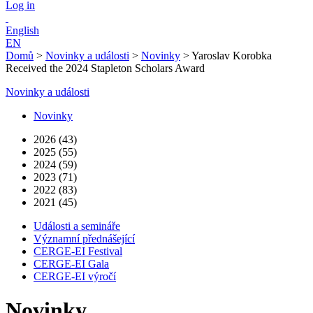
Log in
English
EN
Domů
>
Novinky a události
>
Novinky
>
Yaroslav Korobka
Received the 2024 Stapleton Scholars Award
Novinky a události
Novinky
2026 (43)
2025 (55)
2024 (59)
2023 (71)
2022 (83)
2021 (45)
Události a semináře
Významní přednášející
CERGE-EI Festival
CERGE-EI Gala
CERGE-EI výročí
Novinky