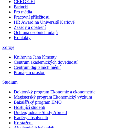
CERGE-EI
Partneři
Pro média
Pracovní příležitosti
HR Award na Univerzitě Karlově
Zásady a opatření
Ochrana osobních údajů
Kontakty
Zdroje
Knihovna Jana Kmenty
Centrum akademických dovedností
Centrum digitálních médií
Pronájem prostor
Studium
Doktorský program Ekonomie a ekonometrie
Magisterský program Ekonomický výzkum
Bakalářský program EMO
Hostující studenti
Undergraduate Study Abroad
Kariéry absolventů
Ke stažení
Akademický kalendář