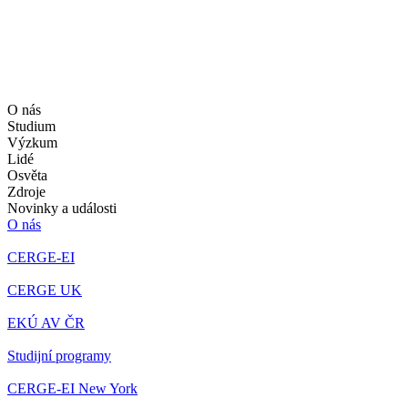
O nás
Studium
Výzkum
Lidé
Osvěta
Zdroje
Novinky a události
O nás
CERGE-EI
CERGE UK
EKÚ AV ČR
Studijní programy
CERGE-EI New York