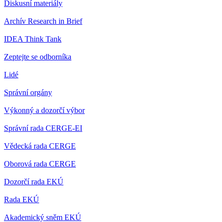
Diskusní materiály
Archív Research in Brief
IDEA Think Tank
Zeptejte se odborníka
Lidé
Správní orgány
Výkonný a dozorčí výbor
Správní rada CERGE-EI
Vědecká rada CERGE
Oborová rada CERGE
Dozorčí rada EKÚ
Rada EKÚ
Akademický sněm EKÚ