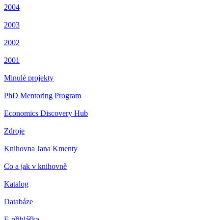
2004
2003
2002
2001
Minulé projekty
PhD Mentoring Program
Economics Discovery Hub
Zdroje
Knihovna Jana Kmenty
Co a jak v knihovně
Katalog
Databáze
E-přihláška