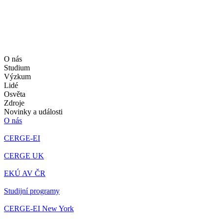
O nás
Studium
Výzkum
Lidé
Osvěta
Zdroje
Novinky a události
O nás
CERGE-EI
CERGE UK
EKÚ AV ČR
Studijní programy
CERGE-EI New York