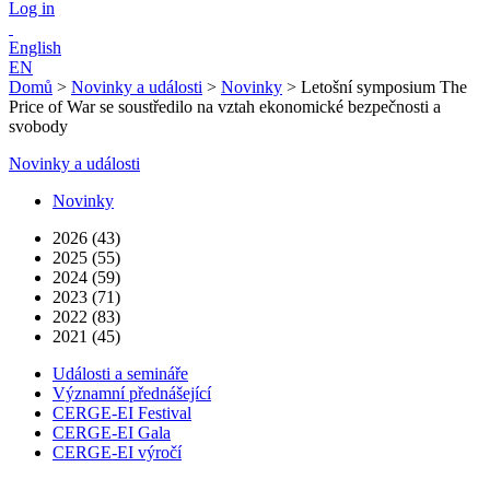
Log in
English
EN
Domů
>
Novinky a události
>
Novinky
>
Letošní symposium The
Price of War se soustředilo na vztah ekonomické bezpečnosti a
svobody
Novinky a události
Novinky
2026 (43)
2025 (55)
2024 (59)
2023 (71)
2022 (83)
2021 (45)
Události a semináře
Významní přednášející
CERGE-EI Festival
CERGE-EI Gala
CERGE-EI výročí