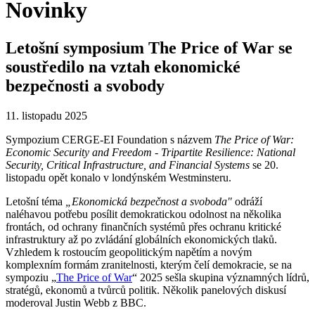
Novinky
Letošní symposium The Price of War se
soustředilo na vztah ekonomické
bezpečnosti a svobody
11. listopadu 2025
Sympozium CERGE-EI Foundation s názvem
The Price of War:
Economic Security and Freedom - Tripartite Resilience: National
Security, Critical Infrastructure, and Financial Systems
se 20.
listopadu opět konalo v londýnském Westminsteru.
Letošní téma
„Ekonomická bezpečnost a svoboda"
odráží
naléhavou potřebu posílit demokratickou odolnost na několika
frontách, od ochrany finančních systémů přes ochranu kritické
infrastruktury až po zvládání globálních ekonomických tlaků.
Vzhledem k rostoucím geopolitickým napětím a novým
komplexním formám zranitelnosti, kterým čelí demokracie, se na
sympoziu „
The Price of War
“ 2025 sešla skupina významných lídrů,
stratégů, ekonomů a tvůrců politik. Několik panelových diskusí
moderoval Justin Webb z BBC.