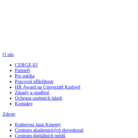
O nás
CERGE-EI
Partneři
Pro média
Pracovní příležitosti
HR Award na Univerzitě Karlově
Zásady a opatření
Ochrana osobních údajů
Kontakty
Zdroje
Knihovna Jana Kmenty
Centrum akademických dovedností
Centrum digitálních médií