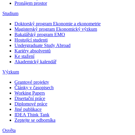
Pronájem prostor
Studium
Doktorský program Ekonomie a ekonometrie
Magisterský program Ekonomický výzkum
Bakalářský program EMO
Hostující studenti
Undergraduate Study Abroad
Kariéry absolventů
Ke stažení
Akademický kalendář
Výzkum
Grantové projekty
Články v časopisech
Working Papers
Disertační práce
Diplomové práce
Jiné publikace
IDEA Think Tank
Zeptejte se odborníka
Osvěta