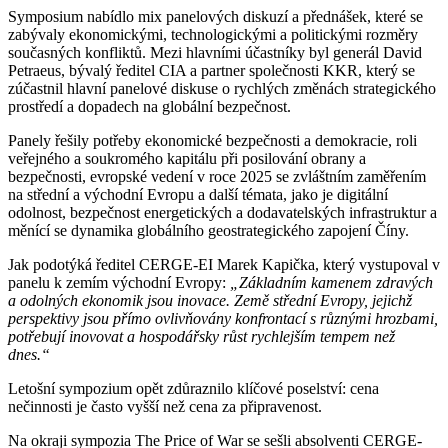
Symposium nabídlo mix panelových diskuzí a přednášek, které se
zabývaly ekonomickými, technologickými a politickými rozměry
současných konfliktů. Mezi hlavními účastníky byl generál David
Petraeus, bývalý ředitel CIA a partner společnosti KKR, který se
zúčastnil hlavní panelové diskuse o rychlých změnách strategického
prostředí a dopadech na globální bezpečnost.
Panely řešily potřeby ekonomické bezpečnosti a demokracie, roli
veřejného a soukromého kapitálu při posilování obrany a
bezpečnosti, evropské vedení v roce 2025 se zvláštním zaměřením
na střední a východní Evropu a další témata, jako je digitální
odolnost, bezpečnost energetických a dodavatelských infrastruktur a
měnící se dynamika globálního geostrategického zapojení Číny.
Jak podotýká ředitel CERGE-EI Marek Kapička, který vystupoval v
panelu k zemím východní Evropy:
„Základním kamenem zdravých
a odolných ekonomik jsou inovace. Země střední Evropy, jejichž
perspektivy jsou přímo ovlivňovány konfrontací s různými hrozbami,
potřebují inovovat a hospodářsky růst rychlejším tempem než
dnes.“
Letošní sympozium opět zdůraznilo klíčové poselství: cena
nečinnosti je často vyšší než cena za připravenost.
Na okraji sympozia The Price of War se sešli absolventi CERGE-