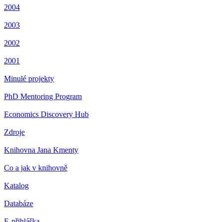
2004
2003
2002
2001
Minulé projekty
PhD Mentoring Program
Economics Discovery Hub
Zdroje
Knihovna Jana Kmenty
Co a jak v knihovně
Katalog
Databáze
E-přihláška