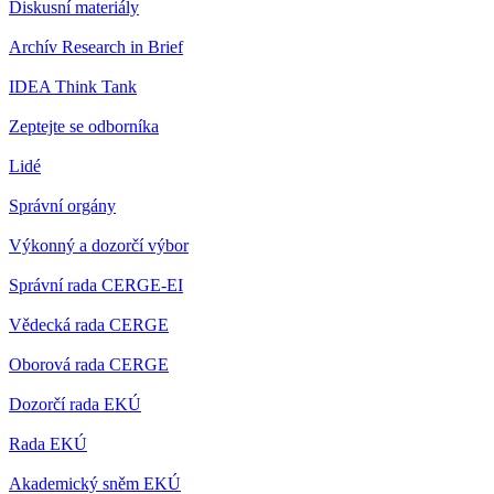
Diskusní materiály
Archív Research in Brief
IDEA Think Tank
Zeptejte se odborníka
Lidé
Správní orgány
Výkonný a dozorčí výbor
Správní rada CERGE-EI
Vědecká rada CERGE
Oborová rada CERGE
Dozorčí rada EKÚ
Rada EKÚ
Akademický sněm EKÚ