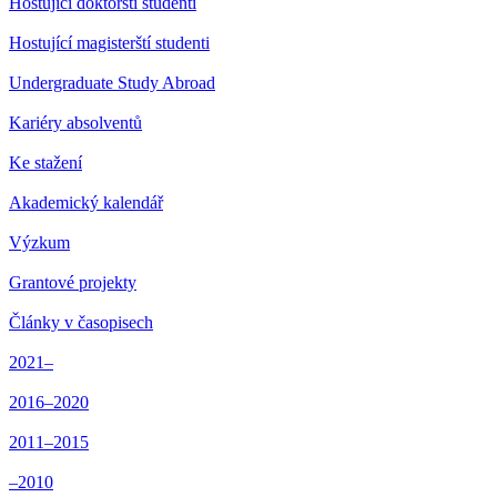
Hostující doktorští studenti
Hostující magisterští studenti
Undergraduate Study Abroad
Kariéry absolventů
Ke stažení
Akademický kalendář
Výzkum
Grantové projekty
Články v časopisech
2021–
2016–2020
2011–2015
–2010