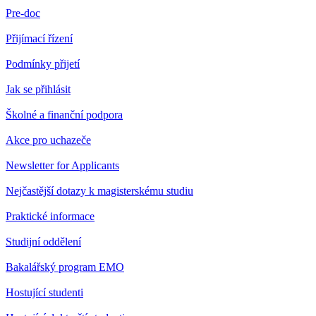
Pre-doc
Přijímací řízení
Podmínky přijetí
Jak se přihlásit
Školné a finanční podpora
Akce pro uchazeče
Newsletter for Applicants
Nejčastější dotazy k magisterskému studiu
Praktické informace
Studijní oddělení
Bakalářský program EMO
Hostující studenti