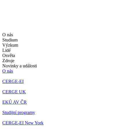
O nás
Studium
Výzkum
Lidé
Osvěta
Zdroje
Novinky a události
O nás
CERGE-EI
CERGE UK
EKÚ AV ČR
Studijní programy
CERGE-EI New York