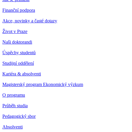
Finanční podpora
Akce, novinky a časté dotazy
Život v Praze
Naši doktorandi
Úspěchy studentů
Studijní oddělení
Kariéra & absolventi
Magisterský program Ekonomický výzkum
O programu
Průběh studia
Pedagogický sbor
Absolventi