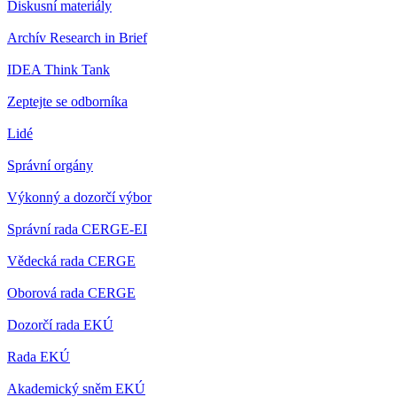
Diskusní materiály
Archív Research in Brief
IDEA Think Tank
Zeptejte se odborníka
Lidé
Správní orgány
Výkonný a dozorčí výbor
Správní rada CERGE-EI
Vědecká rada CERGE
Oborová rada CERGE
Dozorčí rada EKÚ
Rada EKÚ
Akademický sněm EKÚ