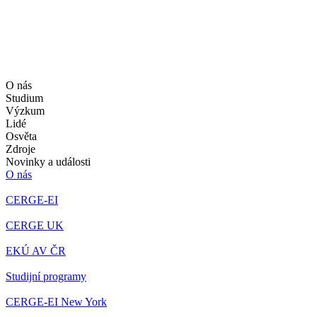
O nás
Studium
Výzkum
Lidé
Osvěta
Zdroje
Novinky a události
O nás
CERGE-EI
CERGE UK
EKÚ AV ČR
Studijní programy
CERGE-EI New York