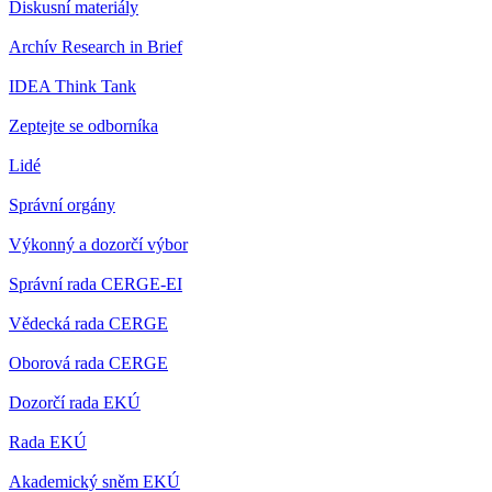
Diskusní materiály
Archív Research in Brief
IDEA Think Tank
Zeptejte se odborníka
Lidé
Správní orgány
Výkonný a dozorčí výbor
Správní rada CERGE-EI
Vědecká rada CERGE
Oborová rada CERGE
Dozorčí rada EKÚ
Rada EKÚ
Akademický sněm EKÚ