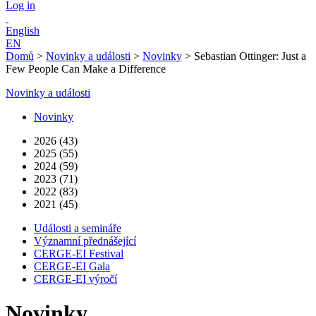
Log in
English
EN
Domů
>
Novinky a události
>
Novinky
>
Sebastian Ottinger: Just a
Few People Can Make a Difference
Novinky a události
Novinky
2026 (43)
2025 (55)
2024 (59)
2023 (71)
2022 (83)
2021 (45)
Události a semináře
Významní přednášející
CERGE-EI Festival
CERGE-EI Gala
CERGE-EI výročí
Novinky