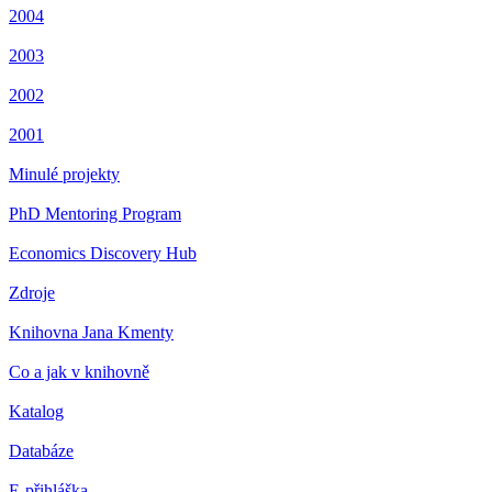
2004
2003
2002
2001
Minulé projekty
PhD Mentoring Program
Economics Discovery Hub
Zdroje
Knihovna Jana Kmenty
Co a jak v knihovně
Katalog
Databáze
E-přihláška