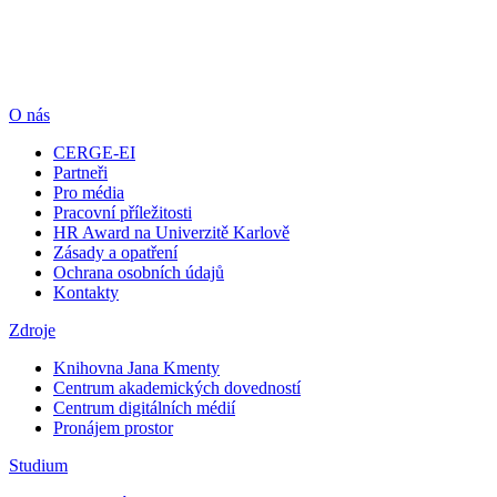
O nás
CERGE-EI
Partneři
Pro média
Pracovní příležitosti
HR Award na Univerzitě Karlově
Zásady a opatření
Ochrana osobních údajů
Kontakty
Zdroje
Knihovna Jana Kmenty
Centrum akademických dovedností
Centrum digitálních médií
Pronájem prostor
Studium