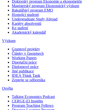
Doktorský program Ekonomie a ekonometrie
Magisterský program Ekonomický výzkum
Bakalářský program EMO
Hostující studenti
Undergraduate Study Abroad
Kariéry absolventů
Ke stažení
Akademický kalendář
Výzkum
Grantové projekty
Články v časopisech
Working Papers
Disertační práce
Diplomové práce
Jiné publikace
IDEA Think Tank
Zeptejte se odborníka
Osvěta
Talking Economics Podcast
CERGE-EI Insights
Program Teaching Fellows
Distance Learning Program