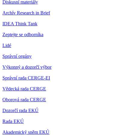
Diskusní materiály
Archív Research in Brief
IDEA Think Tank
Zeptejte se odborníka
Lidé
Správní orgány
Výkonný a dozorčí výbor
Správní rada CERGE-EI
Vědecká rada CERGE
Oborová rada CERGE
Dozorčí rada EKÚ
Rada EKÚ
Akademický sněm EKÚ