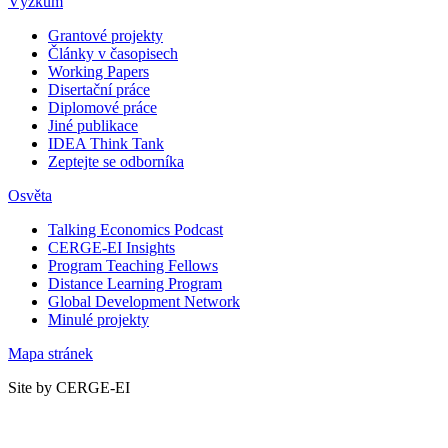
Výzkum
Grantové projekty
Články v časopisech
Working Papers
Disertační práce
Diplomové práce
Jiné publikace
IDEA Think Tank
Zeptejte se odborníka
Osvěta
Talking Economics Podcast
CERGE-EI Insights
Program Teaching Fellows
Distance Learning Program
Global Development Network
Minulé projekty
Mapa stránek
Site by CERGE-EI