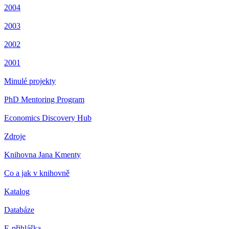
2004
2003
2002
2001
Minulé projekty
PhD Mentoring Program
Economics Discovery Hub
Zdroje
Knihovna Jana Kmenty
Co a jak v knihovně
Katalog
Databáze
E-přihláška