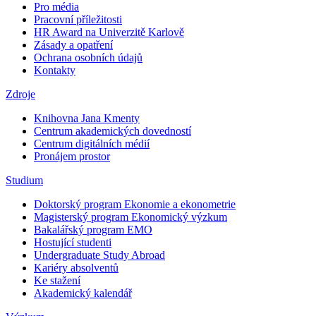
Pro média
Pracovní příležitosti
HR Award na Univerzitě Karlově
Zásady a opatření
Ochrana osobních údajů
Kontakty
Zdroje
Knihovna Jana Kmenty
Centrum akademických dovedností
Centrum digitálních médií
Pronájem prostor
Studium
Doktorský program Ekonomie a ekonometrie
Magisterský program Ekonomický výzkum
Bakalářský program EMO
Hostující studenti
Undergraduate Study Abroad
Kariéry absolventů
Ke stažení
Akademický kalendář