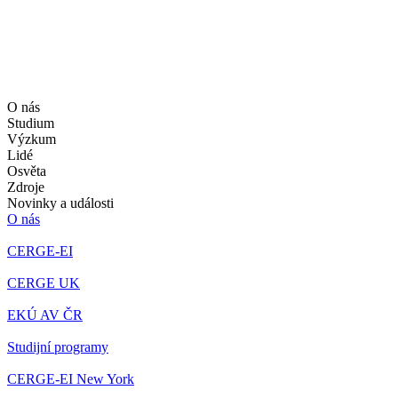
O nás
Studium
Výzkum
Lidé
Osvěta
Zdroje
Novinky a události
O nás
CERGE-EI
CERGE UK
EKÚ AV ČR
Studijní programy
CERGE-EI New York