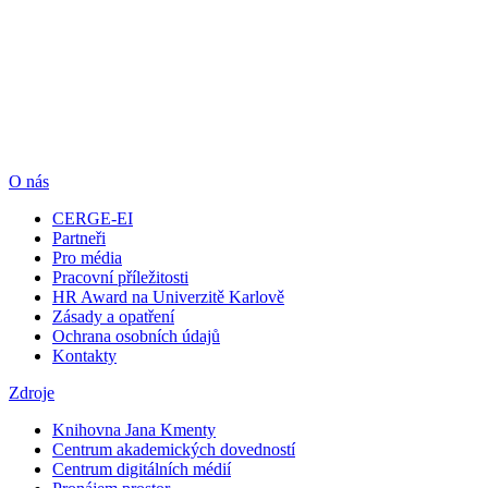
O nás
CERGE-EI
Partneři
Pro média
Pracovní příležitosti
HR Award na Univerzitě Karlově
Zásady a opatření
Ochrana osobních údajů
Kontakty
Zdroje
Knihovna Jana Kmenty
Centrum akademických dovedností
Centrum digitálních médií