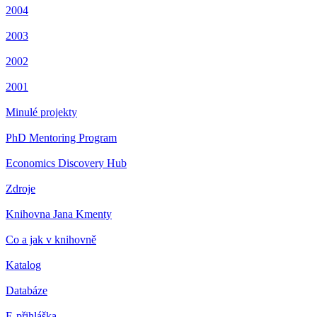
2004
2003
2002
2001
Minulé projekty
PhD Mentoring Program
Economics Discovery Hub
Zdroje
Knihovna Jana Kmenty
Co a jak v knihovně
Katalog
Databáze
E-přihláška