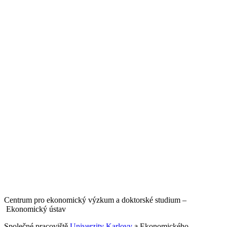
Centrum pro ekonomický výzkum a doktorské studium –
Ekonomický ústav
Společné pracoviště
Univerzity Karlovy
a Ekonomického