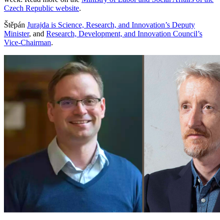
Czech Republic website
.
Štěpán
Jurajda is Science, Research, and Innovation’s Deputy
Minister
, and
Research, Development, and Innovation Council’s
Vice-Chairman
.