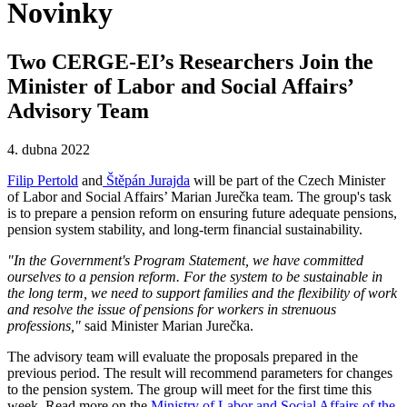
Novinky
Two CERGE-EI’s Researchers Join the
Minister of Labor and Social Affairs’
Advisory Team
4. dubna 2022
Filip Pertold
and
Štěpán Jurajda
will be part of the Czech Minister
of Labor and Social Affairs’ Marian Jurečka team. The group's task
is to prepare a pension reform on ensuring future adequate pensions,
pension system stability, and long-term financial sustainability.
"In the Government's Program Statement, we have committed
ourselves to a pension reform. For the system to be sustainable in
the long term, we need to support families and the flexibility of work
and resolve the issue of pensions for workers in strenuous
professions,"
said Minister Marian Jurečka.
The advisory team will evaluate the proposals prepared in the
previous period. The result will recommend parameters for changes
to the pension system. The group will meet for the first time this
week. Read more on the
Ministry of Labor and Social Affairs of the