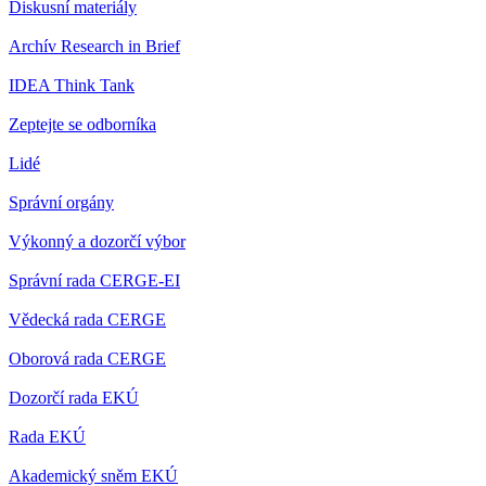
Diskusní materiály
Archív Research in Brief
IDEA Think Tank
Zeptejte se odborníka
Lidé
Správní orgány
Výkonný a dozorčí výbor
Správní rada CERGE-EI
Vědecká rada CERGE
Oborová rada CERGE
Dozorčí rada EKÚ
Rada EKÚ
Akademický sněm EKÚ