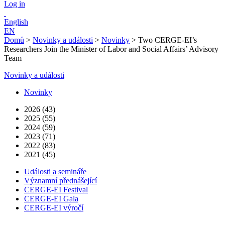
Log in
English
EN
Domů
>
Novinky a události
>
Novinky
>
Two CERGE-EI’s
Researchers Join the Minister of Labor and Social Affairs’ Advisory
Team
Novinky a události
Novinky
2026 (43)
2025 (55)
2024 (59)
2023 (71)
2022 (83)
2021 (45)
Události a semináře
Významní přednášející
CERGE-EI Festival
CERGE-EI Gala
CERGE-EI výročí