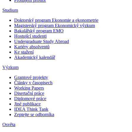
Pronájem prostor
Studium
Doktorský program Ekonomie a ekonometrie
Magisterský program Ekonomický výzkum
Bakalářský program EMO
Hostující studenti
Undergraduate Study Abroad
Kariéry absolventů
Ke stažení
Akademický kalendář
Výzkum
Grantové projekty
Články v časopisech
Working Papers
Disertační práce
Diplomové práce
Jiné publikace
IDEA Think Tank
Zeptejte se odborníka
Osvěta