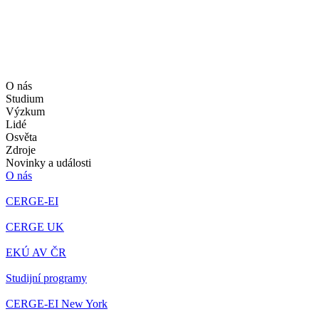
O nás
Studium
Výzkum
Lidé
Osvěta
Zdroje
Novinky a události
O nás
CERGE-EI
CERGE UK
EKÚ AV ČR
Studijní programy
CERGE-EI New York