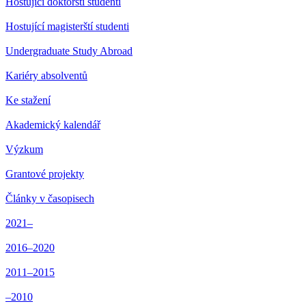
Hostující doktorští studenti
Hostující magisterští studenti
Undergraduate Study Abroad
Kariéry absolventů
Ke stažení
Akademický kalendář
Výzkum
Grantové projekty
Články v časopisech
2021–
2016–2020
2011–2015
–2010