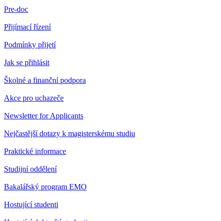
Pre-doc
Přijímací řízení
Podmínky přijetí
Jak se přihlásit
Školné a finanční podpora
Akce pro uchazeče
Newsletter for Applicants
Nejčastější dotazy k magisterskému studiu
Praktické informace
Studijní oddělení
Bakalářský program EMO
Hostující studenti