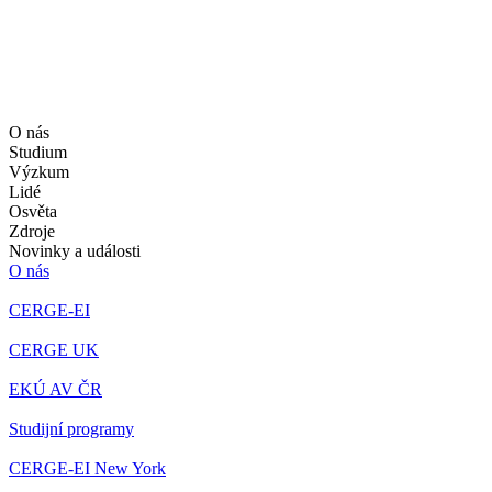
O nás
Studium
Výzkum
Lidé
Osvěta
Zdroje
Novinky a události
O nás
CERGE-EI
CERGE UK
EKÚ AV ČR
Studijní programy
CERGE-EI New York