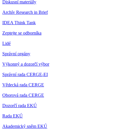
Diskusní materiály
Archív Research in Brief
IDEA Think Tank
Zeptejte se odborníka
Lidé
Správní orgány
Výkonný a dozorčí výbor
Správní rada CERGE-EI
Vědecká rada CERGE
Oborová rada CERGE
Dozorčí rada EKÚ
Rada EKÚ
Akademický sněm EKÚ