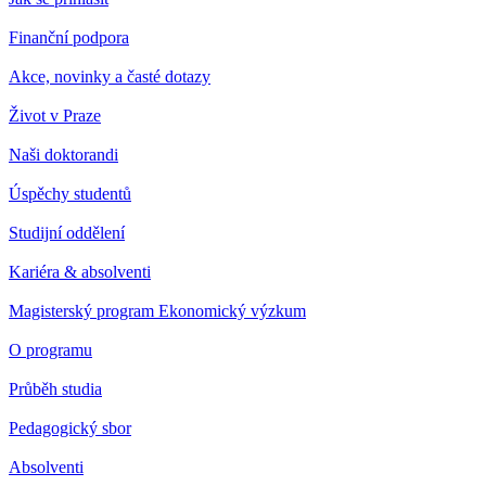
Finanční podpora
Akce, novinky a časté dotazy
Život v Praze
Naši doktorandi
Úspěchy studentů
Studijní oddělení
Kariéra & absolventi
Magisterský program Ekonomický výzkum
O programu
Průběh studia
Pedagogický sbor
Absolventi