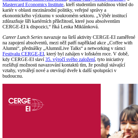
Mastercard Economics Institute
, kteří studentům nabídnou vhled do
kariér v oblasti mezinárodní politiky, veřejné správy a
ekonomického výzkumu v soukromém sektoru. „Výběr institucí
zdůrazňuje šíři kariérních příležitostí, které jsou absolventům
CERGE-EI k dispozici,“ říká Lenka Miklánková.
Career Lunch Series
navazuje na širší aktivity CERGE-EI zaměřené
na zapojení absolventů, mezi něž patří například akce „Coffee with
Alumni“, přednášky „AlumniLive Talks“ a networking v rámci
Festivalu CERGE-EI
, který byl zahájen v loňském roce. V době,
kdy CERGE-EI slaví
35. výročí svého založení
, tyto iniciativy
rozšiřují možnosti navazování kontaktů tím, že posilují stávající
vztahy, vytvářejí nové a otevírají dveře k další spolupráci v
budoucnu.