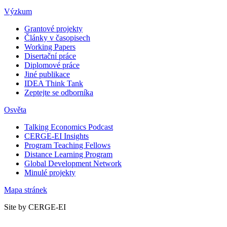
Výzkum
Grantové projekty
Články v časopisech
Working Papers
Disertační práce
Diplomové práce
Jiné publikace
IDEA Think Tank
Zeptejte se odborníka
Osvěta
Talking Economics Podcast
CERGE-EI Insights
Program Teaching Fellows
Distance Learning Program
Global Development Network
Minulé projekty
Mapa stránek
Site by CERGE-EI