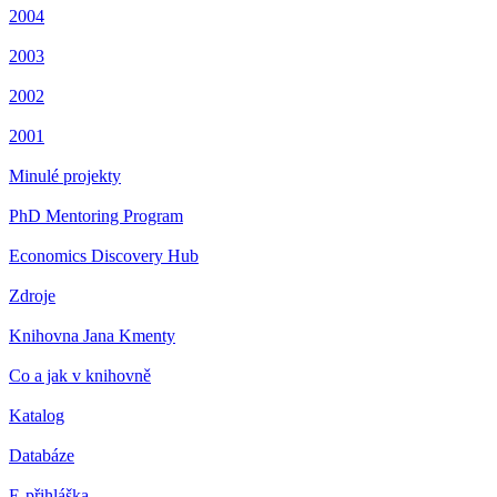
2004
2003
2002
2001
Minulé projekty
PhD Mentoring Program
Economics Discovery Hub
Zdroje
Knihovna Jana Kmenty
Co a jak v knihovně
Katalog
Databáze
E-přihláška