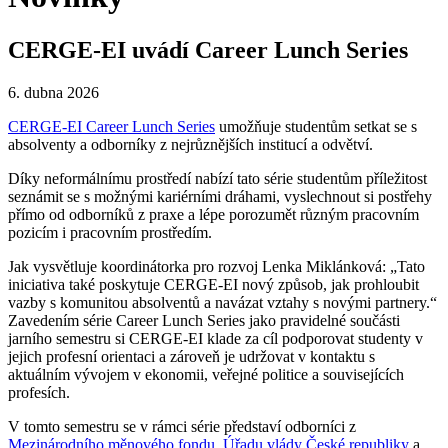
CERGE-EI uvádí Career Lunch Series
6. dubna 2026
CERGE-EI Career Lunch Series
umožňuje studentům setkat se s
absolventy a odborníky z nejrůznějších institucí a odvětví.
Díky neformálnímu prostředí nabízí tato série studentům příležitost
seznámit se s možnými kariérními dráhami, vyslechnout si postřehy
přímo od odborníků z praxe a lépe porozumět různým pracovním
pozicím i pracovním prostředím.
Jak vysvětluje koordinátorka pro rozvoj Lenka Miklánková: „Tato
iniciativa také poskytuje CERGE-EI nový způsob, jak prohloubit
vazby s komunitou absolventů a navázat vztahy s novými partnery.“
Zavedením série Career Lunch Series jako pravidelné součásti
jarního semestru si CERGE-EI klade za cíl podporovat studenty v
jejich profesní orientaci a zároveň je udržovat v kontaktu s
aktuálním vývojem v ekonomii, veřejné politice a souvisejících
profesích.
V tomto semestru se v rámci série představí odborníci z
Mezinárodního měnového fondu
,
Úřadu vlády České republiky
a