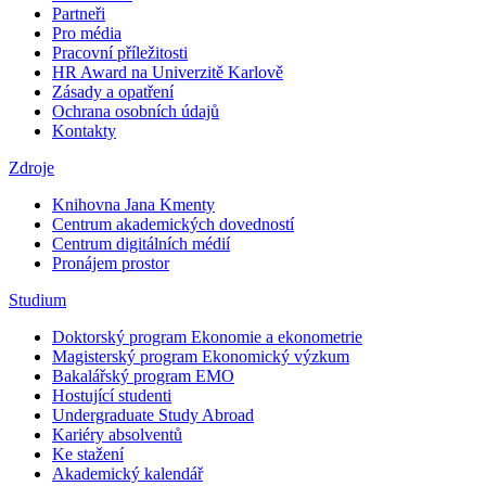
Partneři
Pro média
Pracovní příležitosti
HR Award na Univerzitě Karlově
Zásady a opatření
Ochrana osobních údajů
Kontakty
Zdroje
Knihovna Jana Kmenty
Centrum akademických dovedností
Centrum digitálních médií
Pronájem prostor
Studium
Doktorský program Ekonomie a ekonometrie
Magisterský program Ekonomický výzkum
Bakalářský program EMO
Hostující studenti
Undergraduate Study Abroad
Kariéry absolventů
Ke stažení
Akademický kalendář