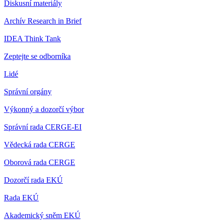
Diskusní materiály
Archív Research in Brief
IDEA Think Tank
Zeptejte se odborníka
Lidé
Správní orgány
Výkonný a dozorčí výbor
Správní rada CERGE-EI
Vědecká rada CERGE
Oborová rada CERGE
Dozorčí rada EKÚ
Rada EKÚ
Akademický sněm EKÚ