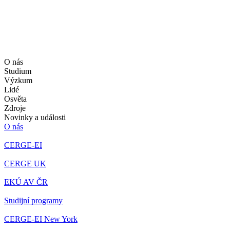
O nás
Studium
Výzkum
Lidé
Osvěta
Zdroje
Novinky a události
O nás
CERGE-EI
CERGE UK
EKÚ AV ČR
Studijní programy
CERGE-EI New York